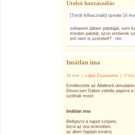
Utolsó hozzászólás
[Törölt felhasználó]
üzente
16 év
sohasem láttam palotáját, sem ka
minden palotát, azon emberek sz
erő nem is szeretet!? - hm
Imátlan ima
16 éve
|
Lajtai Zsuzsanna
|
0 hoz
Emlékeztek az Állatkerti útmutatór
Devecseri Gábor vetette papírra a
szólnak most:
Imátlan ima
Befejezni a napot szépen,
bízni az óra örömében,
az álom hajóján kivárni,