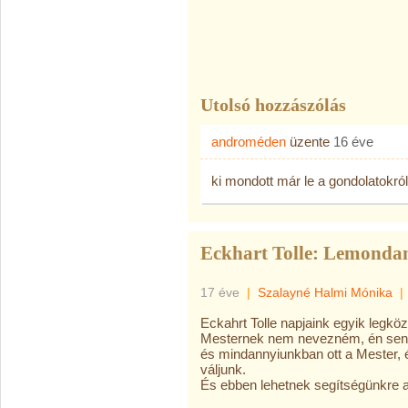
Utolsó hozzászólás
androméden
üzente
16 éve
ki mondott már le a gondolatokró
Eckhart Tolle: Lemondani
17 éve
|
Szalayné Halmi Mónika
|
Eckahrt Tolle napjaink egyik legközk
Mesternek nem nevezném, én sen
és mindannyiunkban ott a Mester,
váljunk.
És ebben lehetnek segítségünkre az