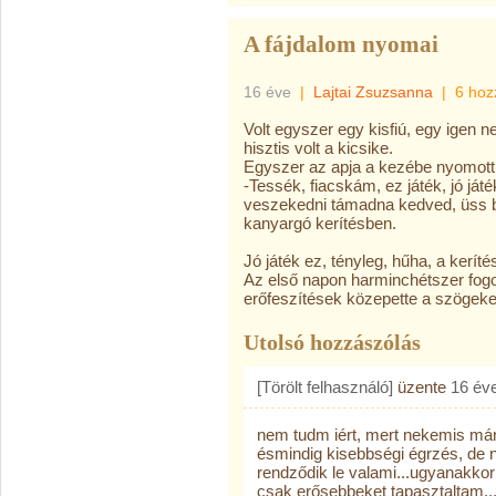
A fájdalom nyomai
16 éve
|
Lajtai Zsuzsanna
|
6 hoz
Volt egyszer egy kisfiú, egy igen 
hisztis volt a kicsike.
Egyszer az apja a kezébe nyomott
-Tessék, fiacskám, ez játék, jó já
veszekedni támadna kedved, üss b
kanyargó kerítésben.
Jó játék ez, tényleg, hűha, a kerítés
Az első napon harminchétszer fogo
erőfeszítések közepette a szögeke
Utolsó hozzászólás
[Törölt felhasználó]
üzente
16 év
nem tudm iért, mert nekemis már
ésmindig kisebbségi égrzés, de 
rendződik le valami...ugyanakkor 
csak erősebbeket tapasztaltam.....