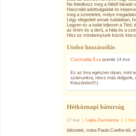
Ne feledkezz meg a hitből fakadó v
Használd adottságaidat és képesség
meg a szeretetet, melye megadato
Légy elégedett annak tudatában, h
Legyen ez a tudat teljesen a Tiéd, é
az öröm és a derű, a hála és a sze
Hisz ez mindannyiunk közös kincs
Utolsó hozzászólás
Csizmadia Éva
üzente
14 éve
Ez az Ima egészen olyan, mint egy
számunkra, nincs más dolgunk, mi
Köszönöm!!!:)
Hétköznapi bátorság
17 éve
|
Lajtai Zsuzsanna
|
1 hoz
Idézetek, mára Paulo Coelho-tól, m