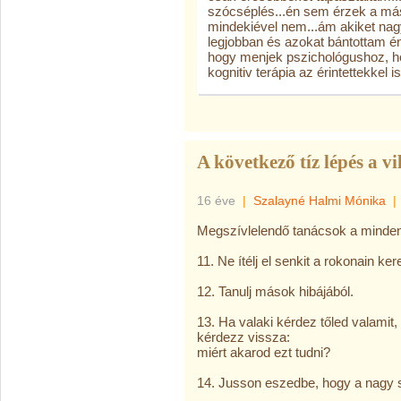
szócséplés...én sem érzek a mási
mindekiével nem...ám akiket nag
legjobban és azokat bántottam én
hogy menjek pszichológushoz, ho
kognitiv terápia az érintettekkel is
A következő tíz lépés a vi
16 éve
|
Szalayné Halmi Mónika
|
Megszívlelendő tanácsok a mindenna
11. Ne ítélj el senkit a rokonain k
12. Tanulj mások hibájából.
13. Ha valaki kérdez tőled valami
kérdezz vissza:
miért akarod ezt tudni?
14. Jusson eszedbe, hogy a nagy sz