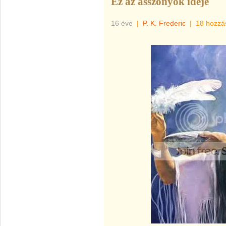
Ez az asszonyok ideje
16 éve
|
P. K. Frederic
|
18 hozzá