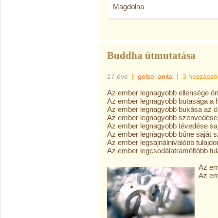
Magdolna
Buddha útmutatása
17 éve
|
gelsei anita
|
3 hozzászó
Az ember legnagyobb ellensége ö
Az ember legnagyobb butasága a 
Az ember legnagyobb bukása az ön
Az ember legnagyobb szenvedése a
Az ember legnagyobb tévedése saj
Az ember legnagyobb bűne saját sz
Az ember legsajnálnivalóbb tulajd
Az ember legcsodálatraméltóbb tul
Az em
Az em