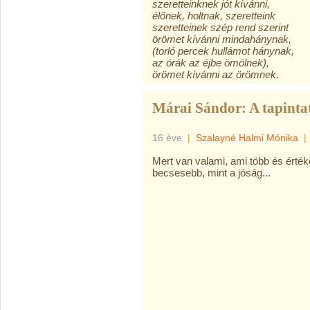
szeretteinknek jót kívánni,
élőnek, holtnak, szeretteink
szeretteinek szép rend szerint
örömet kívánni mindahánynak,
(torló percek hullámot hánynak,
az órák az éjbe ömölnek),
örömet kívánni az örömnek.
Márai Sándor: A tapintat
16 éve
|
Szalayné Halmi Mónika
|
Mert van valami, ami több és érték
becsesebb, mint a jóság...