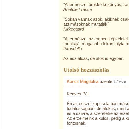
"A természet örökké közönyös, se 
Anatole France
"Sokan vannak azok, akiknek csak 
azt másoknak mutatják"
Kirkegaard
"A természet az emberi képzeletet
munkáját magasabb fokon folytath
Pirandello
Az ész áldás, de átok is egyben.
Utolsó hozzászólás
Koncz Magdolna
üzente
17 éve
Kedves Pál!
Én az ésszel kapcsolatban másra 
tudatosságban, de átok is, mert a
és a szívre, a szeretetre az ér
Az érzelmeink a kulcs, pedig a k
fontosnak.