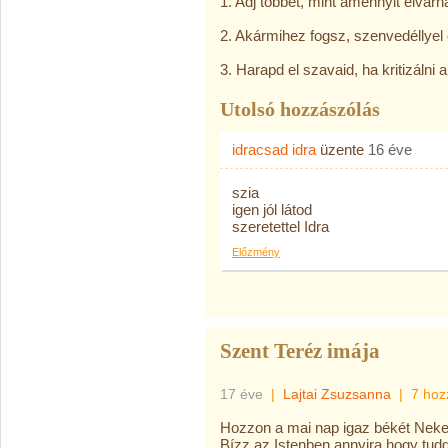
1. Adj többet, mint amennyit elvárn
2. Akármihez fogsz, szenvedéllyel 
3. Harapd el szavaid, ha kritizálni a
Utolsó hozzászólás
idracsad idra
üzente
16 éve
szia
igen jól látod
szeretettel Idra
Előzmény
Szent Teréz imája
17 éve
|
Lajtai Zsuzsanna
|
7 hoz
Hozzon a mai nap igaz békét Neke
Bízz az Istenben annyira hogy tudd