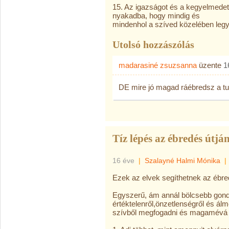
15. Az igazságot és a kegyelmedet
nyakadba, hogy mindig és
mindenhol a szíved közelében leg
Utolsó hozzászólás
madarasiné zsuzsanna
üzente
1
DE mire jó magad ráébredsz a tu
Tíz lépés az ébredés útjá
16 éve
|
Szalayné Halmi Mónika
|
Ezek az elvek segíthetnek az ébre
Egyszerű, ám annál bölcsebb gondo
értéktelenről,önzetlenségről és á
szívből megfogadni és magamévá t