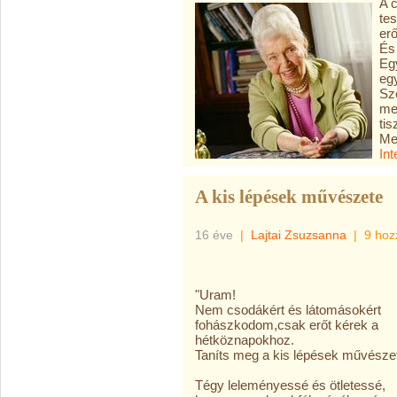
A 
tes
erő
És
Eg
egy
Sz
meg
tis
Mer
In
A kis lépések művészete
16 éve
|
Lajtai Zsuzsanna
|
9 hoz
"Uram!
Nem csodákért és látomásokért
fohászkodom,csak erőt kérek a
hétköznapokhoz.
Taníts meg a kis lépések művésze
Tégy leleményessé és ötletessé,