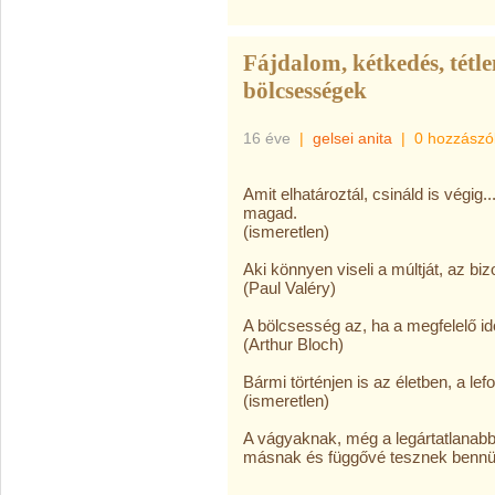
Fájdalom, kétkedés, tétle
bölcsességek
16 éve
|
gelsei anita
|
0 hozzászó
Amit elhatároztál, csináld is végi
magad.
(ismeretlen)
Aki könnyen viseli a múltját, az bi
(Paul Valéry)
A bölcsesség az, ha a megfelelő i
(Arthur Bloch)
Bármi történjen is az életben, a le
(ismeretlen)
A vágyaknak, még a legártatlanabb
másnak és függővé tesznek bennü