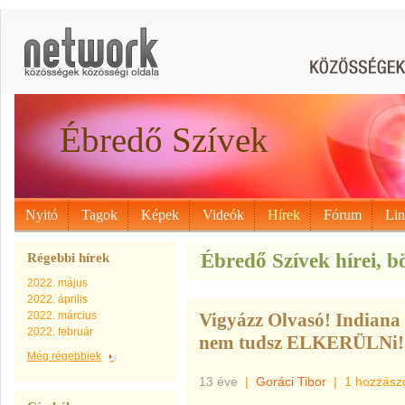
Ébredő Szívek
Nyitó
Tagok
Képek
Videók
Hírek
Fórum
Li
Ébredő Szívek hírei, b
Régebbi hírek
2022. május
2022. április
2022. március
Vigyázz Olvasó! Indiana
2022. február
nem tudsz ELKERÜLNi
Még régebbiek
13 éve
|
Goráci Tibor
|
1 hozzász