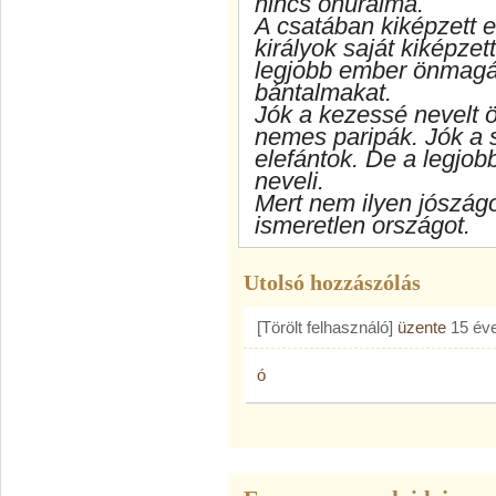
nincs önuralma.
A csatában kiképzett e
királyok saját kiképzet
legjobb ember önmagát
bántalmakat.
Jók a kezessé nevelt ö
nemes paripák. Jók a s
elefántok. De a legjo
neveli.
Mert nem ilyen jószágo
ismeretlen országot.
Utolsó hozzászólás
[Törölt felhasználó]
üzente
15 év
ó