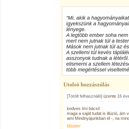
"Mi, akik a hagyományaikat
igyekszünk a hagyományaink
lényege.
A legtöbb ember soha nem 
mert nem jutnak túl a teste
Mások nem jutnak túl az és
A szellemi túl kevés táplálé
asszonyok tudnak a létéről
elismerni a szellem létezésé
több megértéssel viseltetné
Utolsó hozzászólás
[Törölt felhasználó]
üzente
16 év
kedves Imi bácsi!
maga a saját tudat is illúzió, ám
ami Mindnyájunkban él -, na mind1
Előzmény