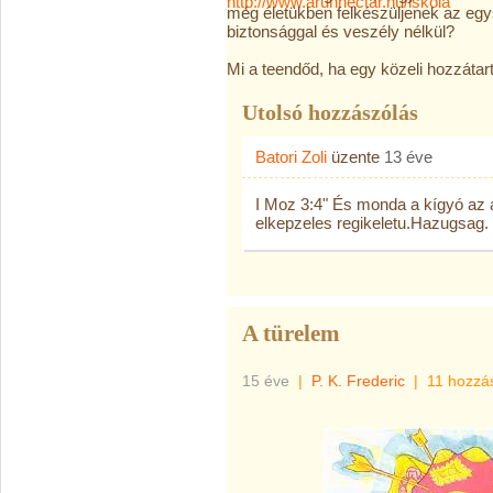
még életükben felkészüljenek az egy
biztonsággal és veszély nélkül?
Mi a teendőd, ha egy közeli hozzáta
Utolsó hozzászólás
Batori Zoli
üzente
13 éve
I Moz 3:4" És monda a kígyó az
elkepzeles regikeletu.Hazugsag.
A türelem
15 éve
|
P. K. Frederic
|
11 hozzá