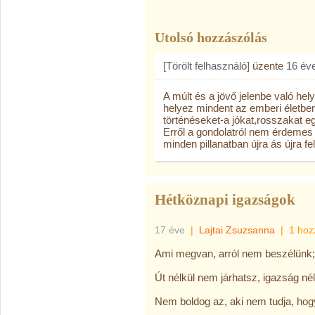
Utolsó hozzászólás
[Törölt felhasználó]
üzente
16 év
A múlt és a jövő jelenbe való hel
helyez mindent az emberi életben
történéseket-a jókat,rosszakat e
Erről a gondolatról nem érdemes
minden pillanatban újra ás újra fe
Hétköznapi igazságok
17 éve
|
Lajtai Zsuzsanna
|
1 hoz
Ami megvan, arról nem beszélünk;
Út nélkül nem járhatsz, igazság nél
Nem boldog az, aki nem tudja, hog