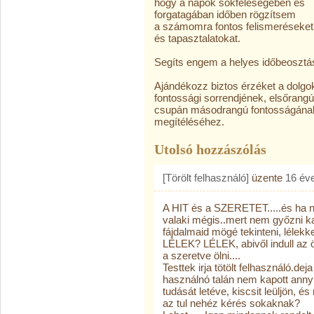
hogy a napok sokféleségében és
forgatagában időben rögzítsem
a számomra fontos felismeréseket
és tapasztalatokat.
Segíts engem a helyes időbeosztá
Ajándékozz biztos érzéket a dolgo
fontossági sorrendjének, elsőrang
csupán másodrangú fontosságána
megítéléséhez.
Utolsó hozzászólás
[Törölt felhasználó]
üzente
16 év
A HIT és a SZERETET.....és ha n
valaki mégis..mert nem győzni ka
fájdalmaid mögé tekinteni, lélekkel
LÉLEK? LÉLEK, abivől indull az öl
a szeretve ölni....
Testtek irja tötölt felhasználó.dej
használnó talán nem kapott anny
tudását letéve, kiscsit leüljön,
az tul nehéz kérés sokaknak?