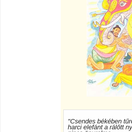
"Csendes békében tűrö
harci elefánt a rálőtt 