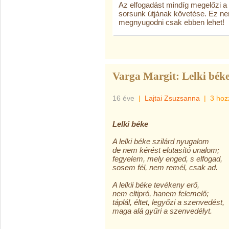
Az elfogadást mindíg megelőzi a
sorsunk útjának követése. Ez ne
megnyugodni csak ebben lehet!
Varga Margit: Lelki bék
16 éve
|
Lajtai Zsuzsanna
|
3 hoz
Lelki béke
A lelki béke szilárd nyugalom
de nem kérést elutasító unalom;
fegyelem, mely enged, s elfogad,
sosem fél, nem remél, csak ad.
A lelkii béke tevékeny erő,
nem eltipró, hanem felemelő;
táplál, éltet, legyőzi a szenvedést,
maga alá gyűri a szenvedélyt.