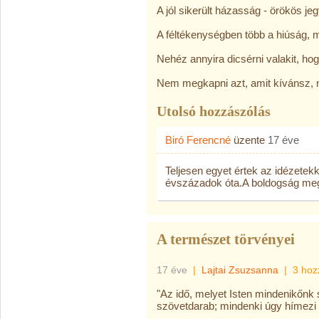
A jól sikerült házasság - örökös je
A féltékenységben több a hiúság, m
Nehéz annyira dicsérni valakit, ho
Nem megkapni azt, amit kívánsz, 
Utolsó hozzászólás
Biró Ferencné
üzente
17 éve
Teljesen egyet értek az idézetek
évszázadok óta.A boldogság megf
A természet törvényei
17 éve
|
Lajtai Zsuzsanna
|
3 hoz
"Az idő, melyet Isten mindenikőnk
szövetdarab; mindenki úgy hímezi k