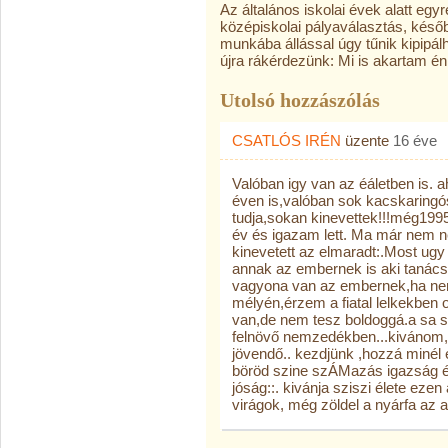
Az általános iskolai évek alatt egy
középiskolai pályaválasztás, későb
munkába állással úgy tűnik kipipálh
újra rákérdezünk: Mi is akartam én
Utolsó hozzászólás
CSATLÓS IRÉN
üzente
16 éve
Valóban igy van az éáletben is. 
éven is,valóban sok kacskaringós
tudja,sokan kinevettek!!!még199
év és igazam lett. Ma már nem ne
kinevetett az elmaradt:.Most ugy 
annak az embernek is aki tanács
vagyona van az embernek,ha nem
mélyén,érzem a fiatal lelkekben o
van,de nem tesz boldoggá.a sa sz
felnövő nemzedékben...kivánom,h
jövendő.. kezdjünk ,hozzá minél
böröd szine szÁMazás igazság és
jóság::. kivánja sziszi élete ezen
virágok, még zöldel a nyárfa az abl