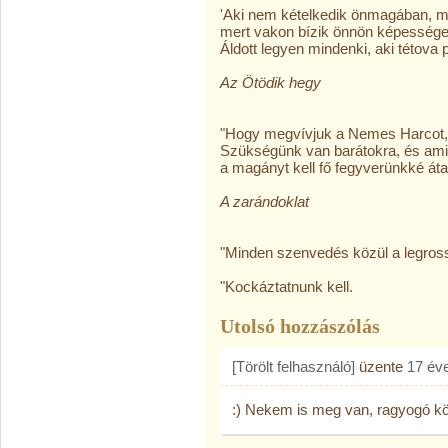
'Aki nem kételkedik önmagában, mé
mert vakon bízik önnön képessége
Áldott legyen mindenki, aki tétova pi
Az Ötödik hegy
"Hogy megvívjuk a Nemes Harcot,
Szükségünk van barátokra, és ami
a magányt kell fő fegyverünkké áta
A zarándoklat
"Minden szenvedés közül a legros
"Kockáztatnunk kell.
Utolsó hozzászólás
[Törölt felhasználó]
üzente
17 év
:) Nekem is meg van, ragyogó k