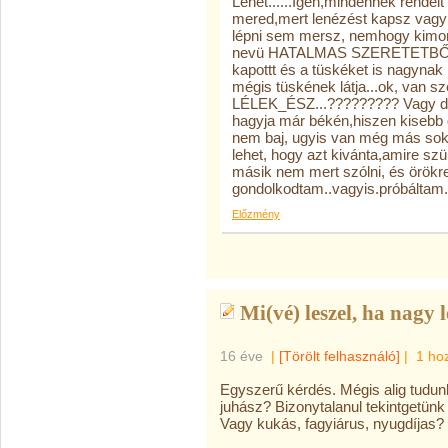
Lehet......Igen,mindennek rendelt
mered,mert lenézést kapsz vagy
lépni sem mersz, nemhogy kimond
nevü HATALMAS SZERETETBŐL..é
kapottt és a tüskéket is nagynak l
mégis tüskének látja...ok, van s
LÉLEK_ÉSZ...????????? Vagy dol
hagyja már békén,hiszen kisebb g
nem baj, ugyis van még más sok e
lehet, hogy azt kivánta,amire szü
másik nem mert szólni, és örökre 
gondolkodtam..vagyis.próbáltam.
Előzmény
Mi(vé) leszel, ha nagy l
16 éve
|
[Törölt felhasználó]
|
1 ho
Egyszerű kérdés. Mégis alig tudunk 
juhász? Bizonytalanul tekintgetünk
Vagy kukás, fagyiárus, nyugdíjas?