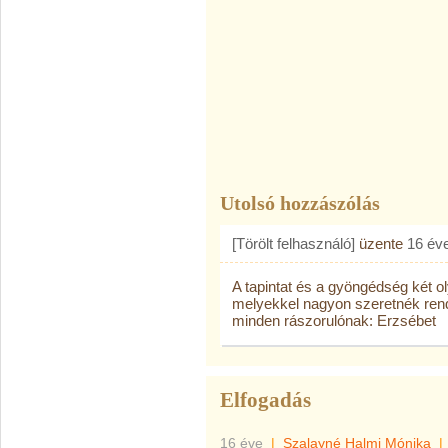
Utolsó hozzászólás
[Törölt felhasználó]
üzente
16 év
A tapintat és a gyöngédség két 
melyekkel nagyon szeretnék rend
minden rászorulónak: Erzsébet
Elfogadás
16 éve
|
Szalayné Halmi Mónika
|