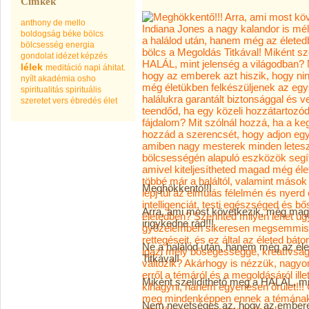
Címkék
anthony de mello
boldogság
béke
bölcs
bölcsesség
energia
gondolat
idézet
képzés
lélek
meditáció
napi áhitat.
nyílt akadémia
osho
spiritualitás
spirituális
szeretet
vers
ébredés
élet
Meghökkentő!!!
Arra, ami most következik, még mag
irigykedne rád!!!
Ne a halálod után, hanem még az éle
Titkával!
Miként szelídíthető meg a HALÁL, mi
Nem nevetséges az, hogy az emberek