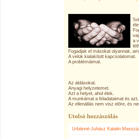
So
éle
Fo
va
a v
lét
Fogadjak el másokat olyannak, am
A velük kialakított kapcsolatomat.
A problémáimat.
Az áldásokat.
Anyagi helyzetemet.
Azt a helyet, ahol élek.
A munkámat a feladataimat és azt,
Az ellenállás nem visz előre, és 
Utolsó hozzászólás
Urbánné-Juhász Katalin Masszá