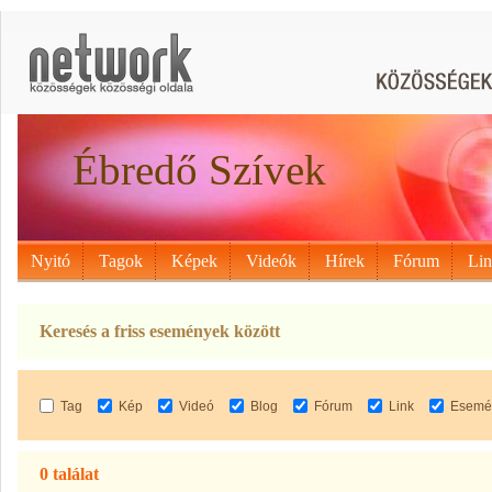
Ébredő Szívek
Nyitó
Tagok
Képek
Videók
Hírek
Fórum
Li
Keresés a friss események között
Tag
Kép
Videó
Blog
Fórum
Link
Esemé
0 találat