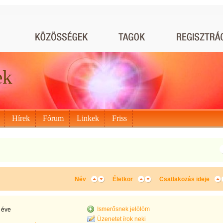
ek
Hírek
Fórum
Linkek
Friss
Név
Életkor
Csatlakozás ideje
Ismerősnek jelölöm
 éve
Üzenetet írok neki