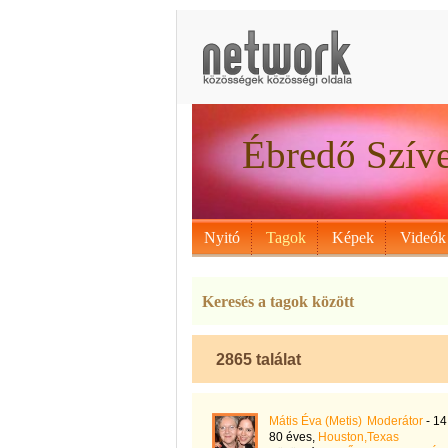
Ébredő Szív
Nyitó
Tagok
Képek
Videók
Keresés a tagok között
2865 találat
Mátis Éva (Metis)
Moderátor
- 14
80 éves,
Houston,Texas