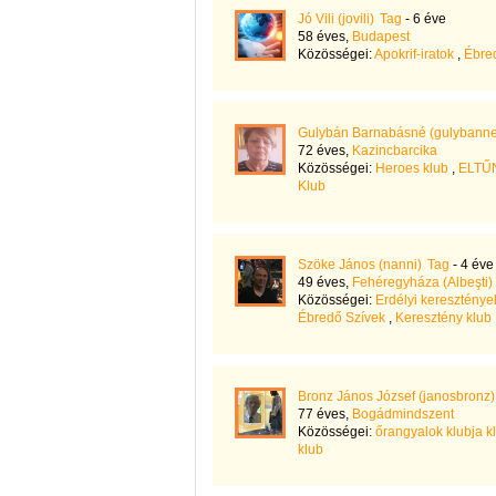
Jó Vili (jovili)
Tag
- 6 éve
58 éves,
Budapest
Közösségei:
Apokrif-iratok
,
Ébre
Gulybán Barnabásné (gulybanne
72 éves,
Kazincbarcika
Közösségei:
Heroes klub
,
ELTŰ
Klub
Szöke János (nanni)
Tag
- 4 éve
49 éves,
Fehéregyháza (Albeşti)
Közösségei:
Erdélyi kereszté
Ébredő Szívek
,
Keresztény klub
Bronz János József (janosbronz)
77 éves,
Bogádmindszent
Közösségei:
őrangyalok klubja k
klub