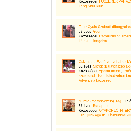
Közösségei:
FŰSZEREK VARÁZ
Feng Shui Klub
Tibor Gyula Szabadi (tiborgyula
73 éves,
Győr
Közösségei:
Ezoterikus önismere
Lélekre Hangolva
Csizmadia Éva (nyunyubaba)
Mo
61 éves,
Siófok (Balatonszéplak)
Közösségei:
Apokrif-iratok
,
Erdél
szeretettel - Isten jókedvében te
Adventista közösség.
M Imre (mestervezeto)
Tag
- 17 
56 éves,
Budapest
Közösségei:
GYAKORLÓ INTERN
Tanuljunk együtt
,
Távmunkás kl