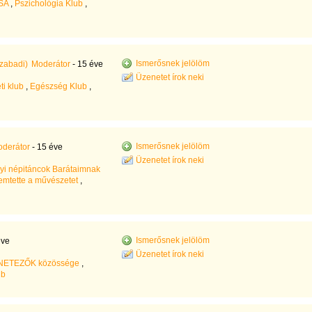
SA
,
Pszichológia Klub
,
Ismerősnek jelölöm
szabadi)
Moderátor
- 15 éve
Üzenetet írok neki
ti klub
,
Egészség Klub
,
Ismerősnek jelölöm
derátor
- 15 éve
Üzenetet írok neki
yi népitáncok Barátaimnak
remtette a művészetet
,
Ismerősnek jelölöm
éve
Üzenetet írok neki
ETEZŐK közössége
,
ub