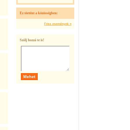
Ez történt a közösségben:
Friss események »
Szólj hozzá te is!