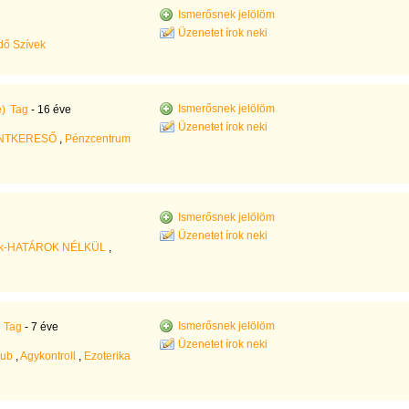
Ismerősnek jelölöm
Üzenetet írok neki
dő Szívek
Ismerősnek jelölöm
)
Tag
- 16 éve
Üzenetet írok neki
NTKERESŐ
,
Pénzcentrum
Ismerősnek jelölöm
Üzenetet írok neki
nyek-HATÁROK NÉLKÜL
,
Ismerősnek jelölöm
Tag
- 7 éve
Üzenetet írok neki
lub
,
Agykontroll
,
Ezoterika