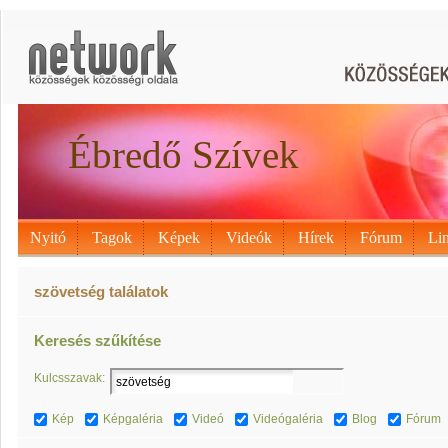
Ébredő Szívek
Nyitó
Tagok
Képek
Videók
Hírek
Fórum
Li
szövetség találatok
Keresés szűkítése
Kulcsszavak:
Kép
Képgaléria
Videó
Videógaléria
Blog
Fórum