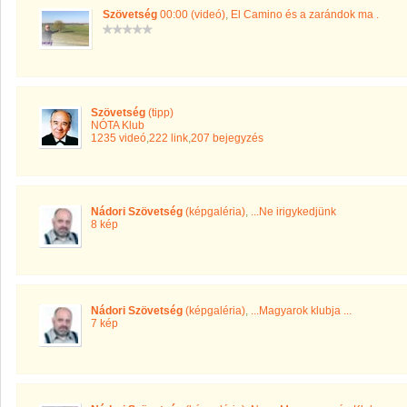
Szövetség
00:00 (videó)
,
El Camino és a zarándok ma .
Szövetség
(tipp)
NÓTA Klub
1235 videó
,
222 link
,
207 bejegyzés
Nádori Szövetség
(képgaléria)
,
...Ne irigykedjünk
8 kép
Nádori Szövetség
(képgaléria)
,
...Magyarok klubja ...
7 kép