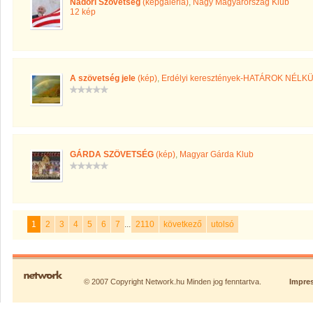
Nádori Szövetség
(képgaléria)
,
Nagy Magyarország Klub
12 kép
A szövetség jele
(kép)
,
Erdélyi keresztények-HATÁROK NÉLK
GÁRDA SZÖVETSÉG
(kép)
,
Magyar Gárda Klub
1
2
3
4
5
6
7
...
2110
következő
utolsó
© 2007 Copyright Network.hu Minden jog fenntartva.
Impre