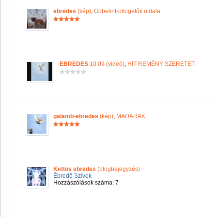
ebredes
(kép)
,
Gobelint-öltögetők oldala
EBREDES
10:09 (videó)
,
HIT REMÉNY SZERETET
galamb-ebredes
(kép)
,
MADARAK
Kettos ebredes
(blogbejegyzés)
Ébredő Szívek
Hozzászólások száma: 7