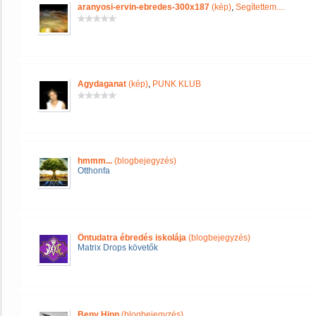
aranyosi-ervin-ebredes-300x187
(kép)
,
Segítettem....
Agydaganat
(kép)
,
PUNK KLUB
hmmm...
(blogbejegyzés)
Otthonfa
Öntudatra ébredés iskolája
(blogbejegyzés)
Matrix Drops követők
Beny Hinn
(blogbejegyzés)