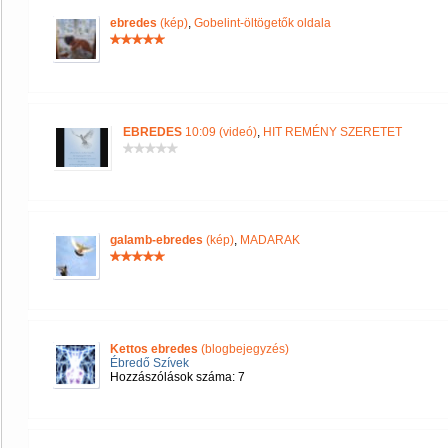
ebredes
(kép)
,
Gobelint-öltögetők oldala
EBREDES
10:09 (videó)
,
HIT REMÉNY SZERETET
galamb-ebredes
(kép)
,
MADARAK
Kettos ebredes
(blogbejegyzés)
Ébredő Szívek
Hozzászólások száma: 7