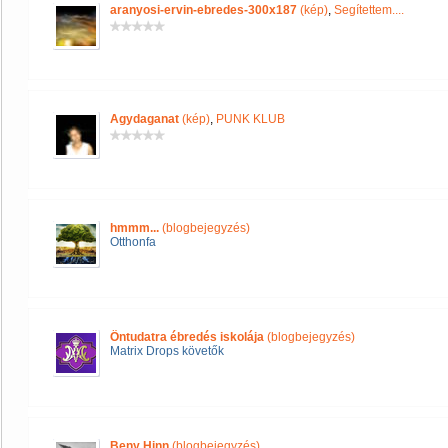
aranyosi-ervin-ebredes-300x187
(kép)
,
Segítettem....
Agydaganat
(kép)
,
PUNK KLUB
hmmm...
(blogbejegyzés)
Otthonfa
Öntudatra ébredés iskolája
(blogbejegyzés)
Matrix Drops követők
Beny Hinn
(blogbejegyzés)