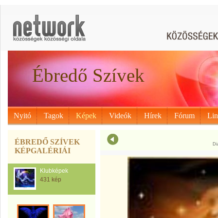
Ébredő Szívek
Nyitó
Tagok
Képek
Videók
Hírek
Fórum
Li
ÉBREDŐ SZÍVEK
Di
KÉPGALÉRIÁI
Klubképek
431 kép