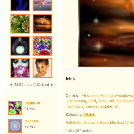
lélek
45/54
oldal (431 kép)
Címkék:
+8 szakma +teologia+mágia+ezo
bölcsesség
derű
elme
erő
felemelke
Digital Art
spirituális
szeretet
tudatos
út
43 kép
Kategória:
Állatok
Mandala
Feltöltötte:
Szalayné Halmi Mónika
|
17 év
77 kép
Látta 567 ember.