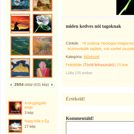
miden kedves nöi tagoknak
Címkék:
+8 szakma +teologia+mágia+ezo
kézimunkákk sajátok
sok szertel zsuzsik
Kategória:
Művészet
Feltöltötte:
[Törölt felhasználó]
|
15 éve
Látta 135 ember.
29/54
oldal (431 kép)
Értékeld!
A hit gyógyító
ereje
3 kép
Kommentáld!
Nagy Kék-s-Ég
27 kép