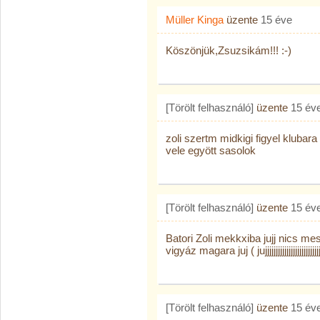
Müller Kinga
üzente
15 éve
Köszönjük,Zsuzsikám!!! :-)
[Törölt felhasználó]
üzente
15 év
zoli szertm midkigi figyel klubara 
vele egyött sasolok
[Törölt felhasználó]
üzente
15 év
Batori Zoli mekkxiba jujj nics me
vigyáz magara juj ( jujjjjjjjjjjjjjjjjjjjjjjjjjjjj
[Törölt felhasználó]
üzente
15 év