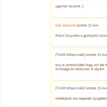
ugymar nicsimit :)
Eipl Jánosné
üzente
15 éve
Közsi Zsuzsika a gyönyörű rózsá
[Törölt felhasználó]
üzente
15 év
ezu is örömel töltel hogy ezt ide
írt kinaga és kköszöm is atyám
[Törölt felhasználó]
üzente
15 év
midekjked ves taganak nyugdla