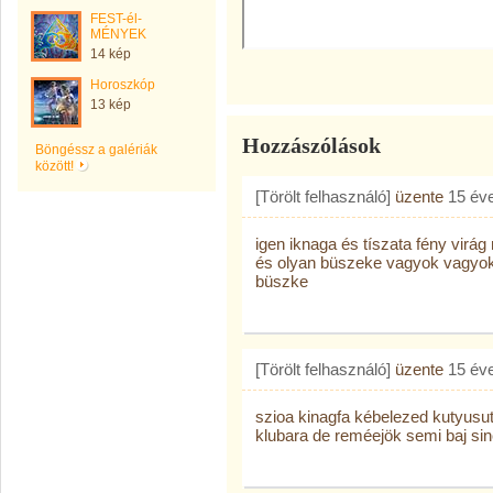
FEST-él-
MÉNYEK
14 kép
Horoszkóp
13 kép
Hozzászólások
Böngéssz a galériák
között!
[Törölt felhasználó]
üzente
15 év
igen iknaga és tíszata fény vir
és olyan büszeke vagyok vagyok 
büszke
[Törölt felhasználó]
üzente
15 év
szioa kinagfa kébelezed kutyusut
klubara de reméejök semi baj si