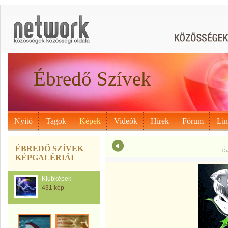
Ébredő Szívek
Nyitó
Tagok
Képek
Videók
Hírek
Fórum
Li
ÉBREDŐ SZÍVEK
Di
KÉPGALÉRIÁI
Klubképek
431 kép