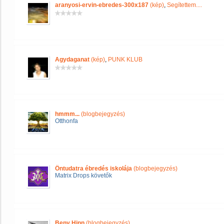
aranyosi-ervin-ebredes-300x187
(kép)
,
Segítettem....
Agydaganat
(kép)
,
PUNK KLUB
hmmm...
(blogbejegyzés)
Otthonfa
Öntudatra ébredés iskolája
(blogbejegyzés)
Matrix Drops követők
Beny Hinn
(blogbejegyzés)