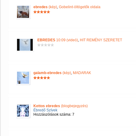
ebredes
(kép)
,
Gobelint-öltögetők oldala
EBREDES
10:09 (videó)
,
HIT REMÉNY SZERETET
galamb-ebredes
(kép)
,
MADARAK
Kettos ebredes
(blogbejegyzés)
Ébredő Szívek
Hozzászólások száma: 7