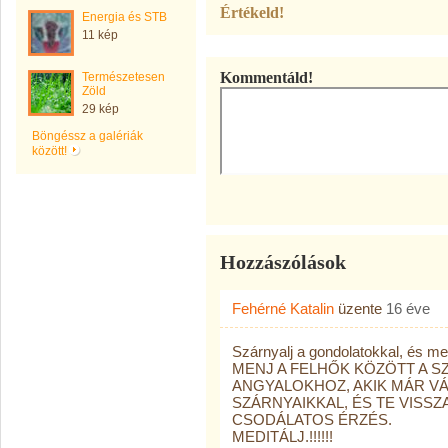
Értékeld!
Energia és STB
11 kép
Kommentáld!
Természetesen
Zöld
29 kép
Böngéssz a galériák
között!
Hozzászólások
Fehérné Katalin
üzente
16 éve
Szárnyalj a gondolatokkal, és me
MENJ A FELHŐK KÖZÖTT A S
ANGYALOKHOZ, AKIK MÁR VÁ
SZÁRNYAIKKAL, ÉS TE VISS
CSODÁLATOS ÉRZÉS.
MEDITÁLJ.!!!!!!