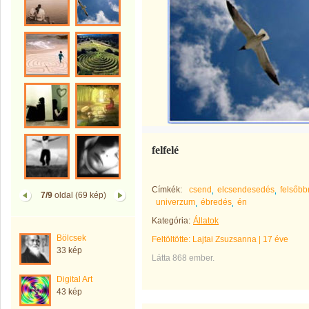
felfelé
Címkék:
csend
elcsendesedés
felsőbb
7/9
oldal (69 kép)
univerzum
ébredés
én
Kategória:
Állatok
Bölcsek
Feltöltötte:
Lajtai Zsuzsanna
|
17 éve
33 kép
Látta 868 ember.
Digital Art
43 kép