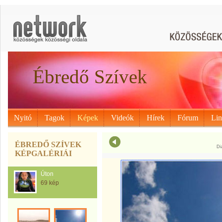
Ébredő Szívek
Nyitó
Tagok
Képek
Videók
Hírek
Fórum
Li
ÉBREDŐ SZÍVEK
Di
KÉPGALÉRIÁI
Úton
69 kép