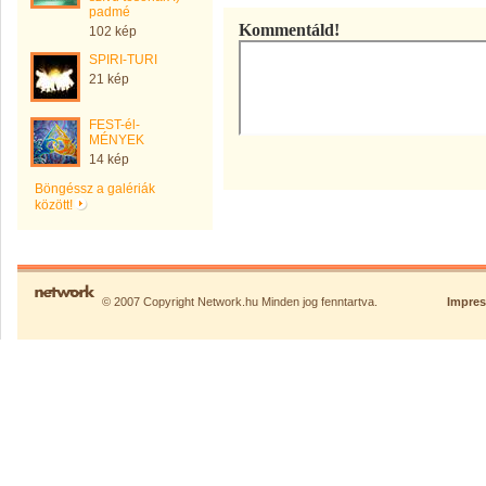
padmé
Kommentáld!
102 kép
SPIRI-TURI
21 kép
FEST-él-
MÉNYEK
14 kép
Böngéssz a galériák
között!
© 2007 Copyright Network.hu Minden jog fenntartva.
Impre