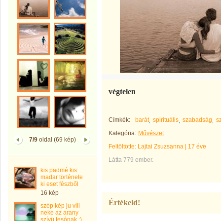
végtelen
Címkék:
barát
spirituális
szabadság
s
Kategória:
Művészet
7/9
oldal (69 kép)
Feltöltötte:
Lajtai Zsuzsanna
|
17 éve
Látta 779 ember.
kis padmé kis
madar története
ki eset fészből
16 kép
Értékeld!
szép kép ju vili
neke az arany
szívü tesónak :)