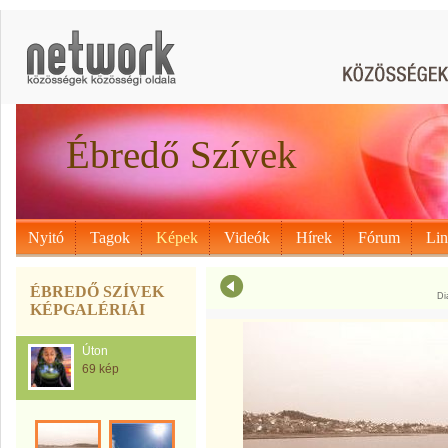
Ébredő Szívek
Nyitó
Tagok
Képek
Videók
Hírek
Fórum
Li
ÉBREDŐ SZÍVEK
Di
KÉPGALÉRIÁI
Úton
69 kép