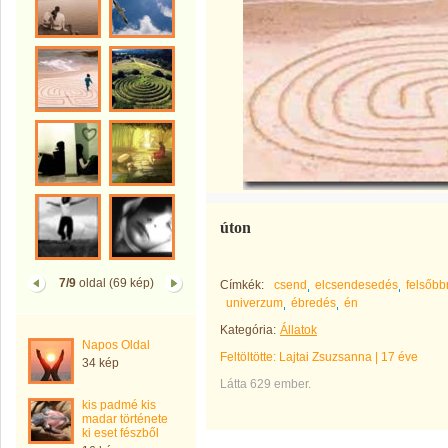
úton
7/9
oldal (69 kép)
Címkék:
csend
elcsendesedés
felsőbb
univerzum
ébredés
én
Kategória:
Állatok
Napos Oldal
Feltöltötte:
Lajtai Zsuzsanna
|
17 éve
34 kép
Látta 629 ember.
kis padmé kis
madar története
ki eset fészből