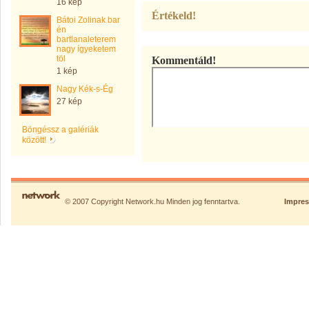
16 kép
Értékeld!
Bátoi Zolinak bar
én
bartlanaleterem
nagy ígyeketem
töl
Kommentáld!
1 kép
Nagy Kék-s-Ég
27 kép
Böngéssz a galériák
között!
© 2007 Copyright Network.hu Minden jog fenntartva.
Impre