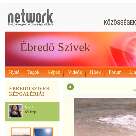
Ébredő Szívek
Nyitó
Tagok
Képek
Videók
Hírek
Fórum
Li
ÉBREDŐ SZÍVEK
Di
KÉPGALÉRIÁI
Úton
69 kép