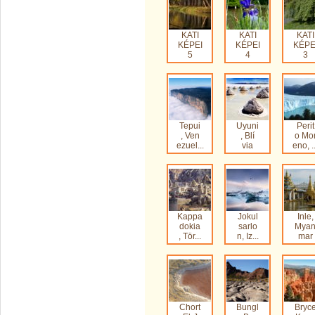
KATI
KATI
KATI
KÉPEI
KÉPEI
KÉPE
5
4
3
Tepui
Uyuni
Perit
, Ven
, Blí
o Mo
ezuel...
via
eno, ..
Kappa
Jokul
Inle,
dokia
sarlo
Mya
, Tör...
n, Iz...
mar
Chort
Bungl
Bryc