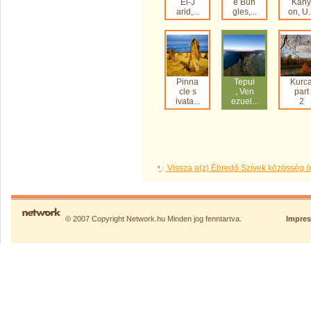
El-J
e Bun
Kany
arid,...
gles,...
on, U.
Pinna
Tepui
Kurc
cle s
, Ven
part
ivata...
ezuel...
2
Vissza a(z) Ébredő Szívek közösség 
© 2007 Copyright Network.hu Minden jog fenntartva.
Impre