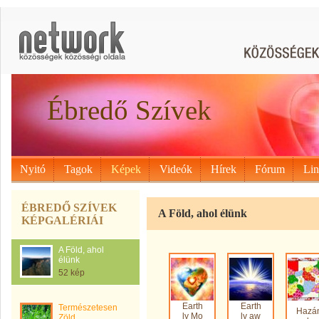
Ébredő Szívek
Nyitó
Tagok
Képek
Videók
Hírek
Fórum
Li
ÉBREDŐ SZÍVEK
A Föld, ahol élünk
KÉPGALÉRIÁI
A Föld, ahol
élünk
52 kép
Earth
Earth
Természetesen
Hazá
ly Mo
ly aw
Zöld