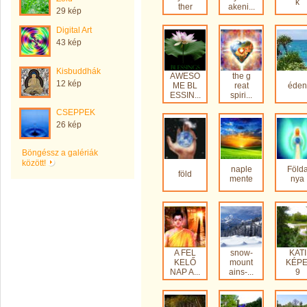
k
ther
akeni...
29 kép
Digital Art
43 kép
Kisbuddhák
AWESO
the g
12 kép
ME BL
reat
éden
ESSIN...
spiri...
CSEPPEK
26 kép
Böngéssz a galériák
között!
naple
Föld
föld
mente
nya
A FEL
snow-
KATI
KELŐ
mount
KÉPE
NAP A...
ains-...
9