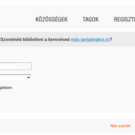
 Szeretnéd kibővíteni a keresésed
más tartalmakra is
?
égekben
Név szerint