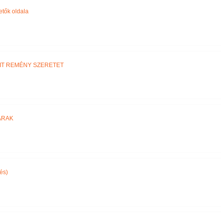
etők oldala
IT REMÉNY SZERETET
ARAK
és)