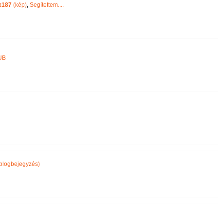
x187
(kép)
,
Segítettem....
UB
blogbejegyzés)