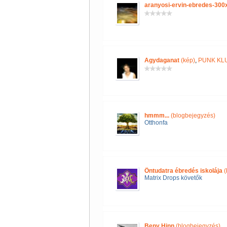
aranyosi-ervin-ebredes-300
Agydaganat
(kép)
,
PUNK KL
hmmm...
(blogbejegyzés)
Otthonfa
Öntudatra ébredés iskolája
(
Matrix Drops követők
Beny Hinn
(blogbejegyzés)