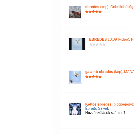
ebredes
(kép)
,
Gobelint-öltög
EBREDES
10:09 (videó)
,
H
galamb-ebredes
(kép)
,
MAD
Kettos ebredes
(blogbejegyz
Ébredő Szívek
Hozzászólások száma: 7