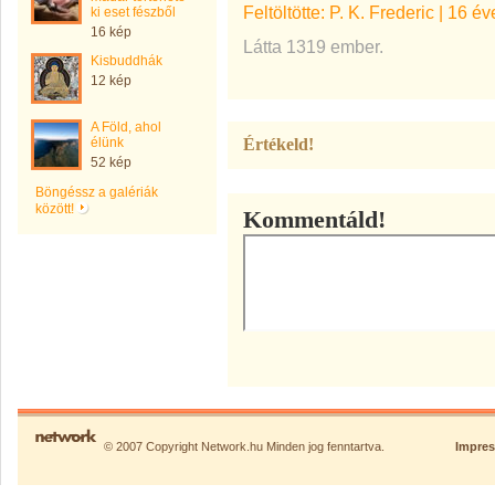
Feltöltötte:
P. K. Frederic
|
16 év
ki eset fészből
16 kép
Látta 1319 ember.
Kisbuddhák
12 kép
A Föld, ahol
élünk
Értékeld!
52 kép
Böngéssz a galériák
között!
Kommentáld!
© 2007 Copyright Network.hu Minden jog fenntartva.
Impre