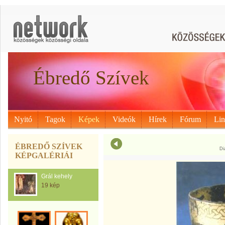
Ébredő Szívek
Nyitó
Tagok
Képek
Videók
Hírek
Fórum
Li
ÉBREDŐ SZÍVEK
Di
KÉPGALÉRIÁI
Grál kehely
19 kép