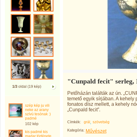
"Cunpald fecit" serleg,
1/3
oldal (19 kép)
Petőházán találták az ún. „CUN
temető egyik sírjában. A kehely
fonatos dísz mellett, a kehely 
szép kép ju vili
„Cunpald fecit”.
neke az arany
szívü tesónak :)
padmé
Címkék:
grál
szövetség
102 kép
Kategória:
Művészet
kis padmé kis
madar története