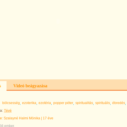
s
Videó beágyazása
bölcsesség
ezoterika
ezotéria
popper péter
spiritualitás
spirituális
ébredés
a:
Tévé
te:
Szalayné Halmi Mónika
|
17 éve
756 ember.