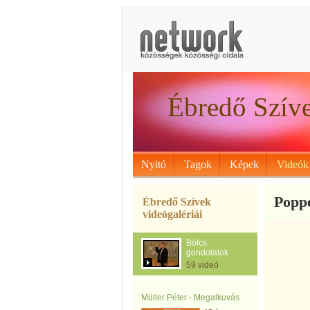
Ébredő Szív
Nyitó
Tagok
Képek
Videók
Poppe
Ébredő Szívek
videógalériái
Bölcs
gondolatok
59 videó
Müller Péter - Megalkuvás