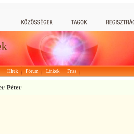
ek
Hírek
Fórum
Linkek
Friss
r Péter