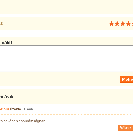
d!
táld!
zólások
Szilvia
üzente
16 éve
s békében és vidámságban.
Válasz