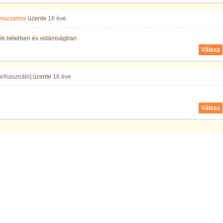
 Zsuzsanna
üzente
16 éve
ék békében és vidámságban
Válasz
 felhasználó]
üzente
16 éve
Válasz