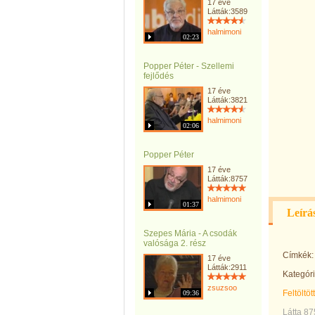
17 éve
Látták:3589
halmimoni
02:23
Popper Péter - Szellemi
fejlődés
17 éve
Látták:3821
halmimoni
02:06
Popper Péter
17 éve
Látták:8757
halmimoni
01:37
Leírá
Szepes Mária - A csodák
valósága 2. rész
Címkék:
17 éve
Látták:2911
Kategóri
zsuzsoo
Feltöltöt
09:36
Látta 8