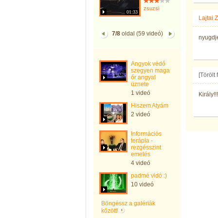
zsuzsi
01:33
Lajtai
7/8
oldal (59 videó)
nyugdj
Angyok védő
szegyen maga
[Törölt
őr angyal
üznete
1 videó
Király!!!
Hiszem Atyám
2 videó
Információs
terápia -
rezgésszint
emelés
4 videó
padmé vidó :)
10 videó
Böngéssz a galériák
között!