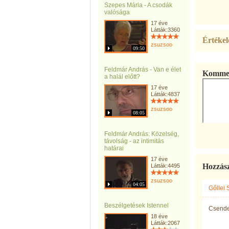
Szepes Mária - A csodák
valósága
17 éve
Látták:3360
Értékel
zsuzsoo
09:50
Feldmár András - Van e élet
Kommen
a halál előtt?
17 éve
Látták:4837
zsuzsoo
08:05
Feldmár András: Közelség,
távolság - az intimitás
határai
17 éve
Hozzás
Látták:4495
zsuzsoo
04:05
Gőllei 
Beszélgetések Istennel
Csende
18 éve
Látták:2067