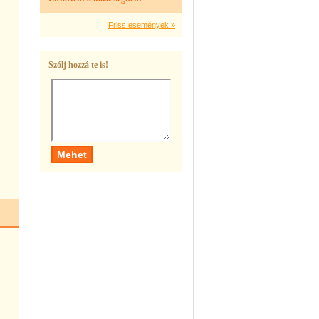
Friss események »
Szólj hozzá te is!