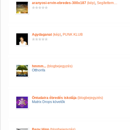
aranyosi-ervin-ebredes-300x187
(kép)
,
Segítettem....
Agydaganat
(kép)
,
PUNK KLUB
hmmm...
(blogbejegyzés)
Otthonfa
Öntudatra ébredés iskolája
(blogbejegyzés)
Matrix Drops követők
Beny Hinn
(blogbejegyzés)