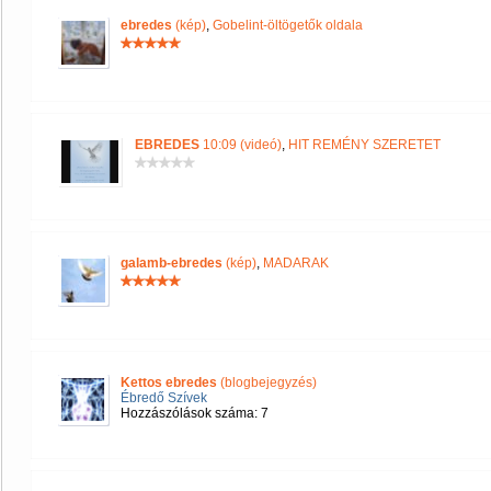
ebredes
(kép)
,
Gobelint-öltögetők oldala
EBREDES
10:09 (videó)
,
HIT REMÉNY SZERETET
galamb-ebredes
(kép)
,
MADARAK
Kettos ebredes
(blogbejegyzés)
Ébredő Szívek
Hozzászólások száma: 7