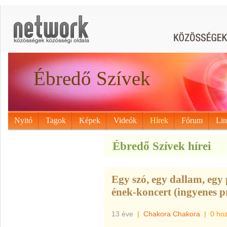
Ébredő Szívek
Nyitó
Tagok
Képek
Videók
Hírek
Fórum
Li
Ébredő Szívek hírei
Egy szó, egy dallam, egy
ének-koncert (ingyenes 
13 éve
|
Chakora Chakora
|
0 ho