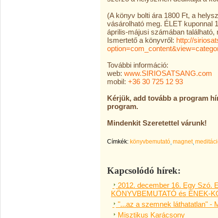
(A könyv bolti ára 1800 Ft, a hel
vásárolható meg. ÉLET kuponnal 1
április-májusi számában található, 
Ismertető a könyvről:
http://sirios
option=com_content&view=catego
További információ:
web:
www.SIRIOSATSANG.com
mobil:
+36 30 725 12 93
Kérjük, add tovább a program hí
program.
Mindenkit Szeretettel várunk!
Címkék:
könyvbemutató
magnet
meditác
Kapcsolódó hírek:
2012. december 16. Egy Szó. Egy
KÖNYVBEMUTATÓ és ÉNEK-
"...az a szemnek láthatatlan" 
Misztikus Karácsony