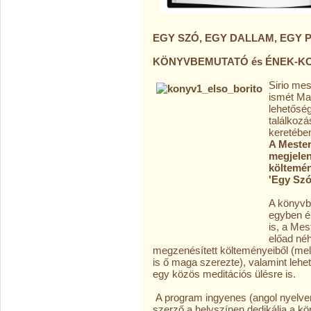
EGY SZÓ, EGY DALLAM, EGY 
KÖNYVBEMUTATÓ és ÉNEK-K
Sirio
m
es
ismét Ma
lehetőség
találkoz
keretébe
A Mester
megjelen
költemén
'Egy Szó
A könyvb
egyben é
is, a Mes
előad né
megzenésített költeményeiből (me
is ő maga szerezte), valamint lehet
egy közös meditációs ülésre is.
A program ingyenes (angol nyelve
szerző a helyszínen dedikálja a kö