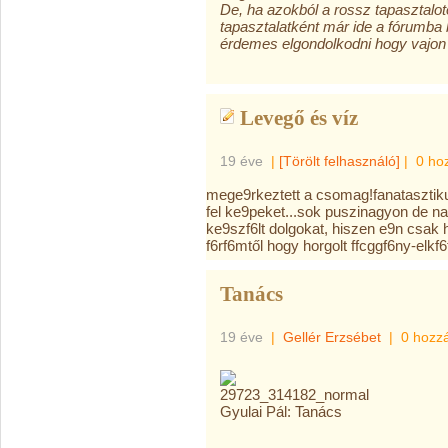
De, ha azokból a rossz tapasztalo
tapasztalatként már ide a fórumba 
érdemes elgondolkodni hogy vajon 
Levegő és víz
19 éve
|
[Törölt felhasználó]
|
0 ho
mege9rkeztett a csomag!fanatasztik
fel ke9peket...sok puszinagyon de n
ke9szf6lt dolgokat, hiszen e9n csak
f6rf6mtől hogy horgolt ffcggf6ny-elkf6tőm 
Tanács
19 éve
|
Gellér Erzsébet
|
0 hozz
Gyulai Pál: Tanács