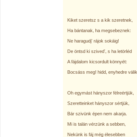
Kiket szeretsz s a kik szeretnek,
Ha bántanak, ha megsebeznek:
Ne haragudj' rájok sokáig!
De öntsd ki szived', s ha letörléd
A fájdalom kicsordult könnyét:
Bocsáss meg! hidd, enyhedre válik
Oh egymást hányszor félreértjük,
Szeretteinket hányszor sértjük,
Bár szivünk épen nem akarja.
Mi is talán vérzünk a sebben,
Nekünk is fáj még élesebben