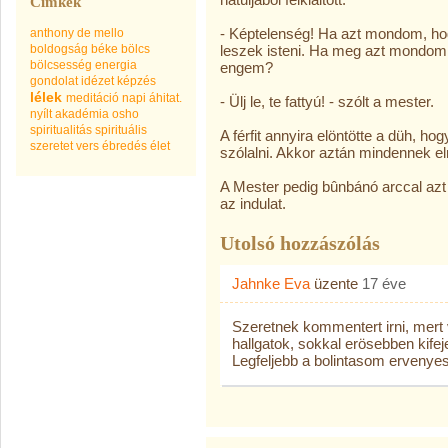
Címkék
- Képtelenség! Ha azt mondom, hogy
anthony de mello
boldogság
béke
bölcs
leszek isteni. Ha meg azt mondom,
bölcsesség
energia
engem?
gondolat
idézet
képzés
lélek
meditáció
napi áhitat.
- Ülj le, te fattyú! - szólt a mester.
nyílt akadémia
osho
spiritualitás
spirituális
A férfit annyira elöntötte a düh, ho
szeretet
vers
ébredés
élet
szólalni. Akkor aztán mindennek e
A Mester pedig bûnbánó arccal azt
az indulat.
Utolsó hozzászólás
Jahnke Eva
üzente
17 éve
Szeretnek kommentert irni, mert 
hallgatok, sokkal erösebben kife
Legfeljebb a bolintasom ervenyes