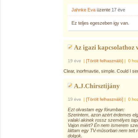
Jahnke Eva
üzente
17 éve
Ez teljes egeszeben igy van.
Az igazi kapcsolathoz v
19 éve
|
[Törölt felhasználó]
|
0 ho
Clear, inorfmavtie, simple. Could I 
A.J.Chirsztijány
19 éve
|
[Törölt felhasználó]
|
0 ho
Ezt olvastam egy fórumban:
Szerintem, azon azért érdemes elg
valaki akinek rossz személyes tapa
Vajon miért? Én nem ismerem szem
láttam egy TV-mûsorban nem tett 
dolgok.