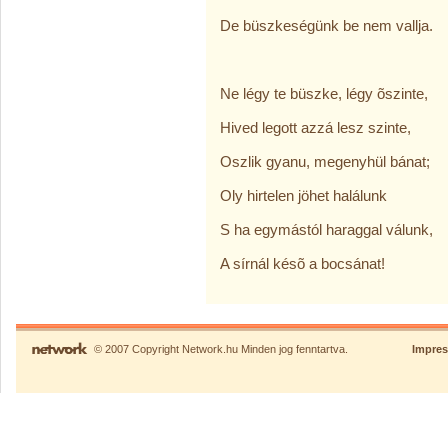
De büszkeségünk be nem vallja.
Ne légy te büszke, légy õszinte,
Hived legott azzá lesz szinte,
Oszlik gyanu, megenyhül bánat;
Oly hirtelen jöhet halálunk
S ha egymástól haraggal válunk,
A sírnál késõ a bocsánat!
© 2007 Copyright Network.hu Minden jog fenntartva.
Impre