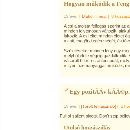
Hogyan működik a Feng
19 éve
|
Blahó Tímea
|
0 hozzász
A csi a taoista felfogás szerint az
minden folytonosan változik, alakul.
lakozik. A csi éltet minden életet 
a csit, megõrzi egészségét, és távol
Születésekor minden lény egy meg
melybõl élete végéig gazdálkodik. K
vásárolt 0 km-es autócsodát, mely
milyen üzemanyaggal mûködik, mil
Egy pozitÃÂ­v kÃÂ©p..
19 éve
|
[Törölt felhasználó]
|
1 ho
Full of salient pinots. Don't stop believ
Utolsó hozzászólás