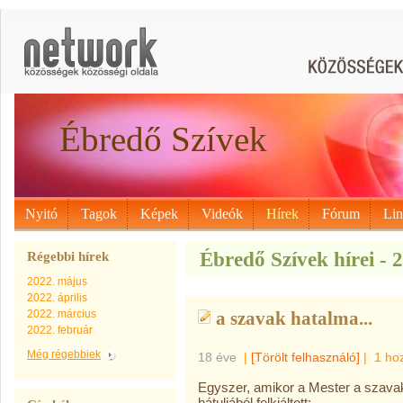
Ébredő Szívek
Nyitó
Tagok
Képek
Videók
Hírek
Fórum
Li
Ébredő Szívek hírei - 
Régebbi hírek
2022. május
2022. április
2022. március
a szavak hatalma...
2022. február
Még régebbiek
18 éve
|
[Törölt felhasználó]
|
1 ho
Egyszer, amikor a Mester a szavak 
hátuljából felkiáltott: