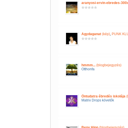
aranyosi-ervin-ebredes-300
Agydaganat
(kép)
,
PUNK KL
hmmm...
(blogbejegyzés)
Otthonfa
Öntudatra ébredés iskolája
(
Matrix Drops követők
Beny Hinn
(blogbejegyzés)