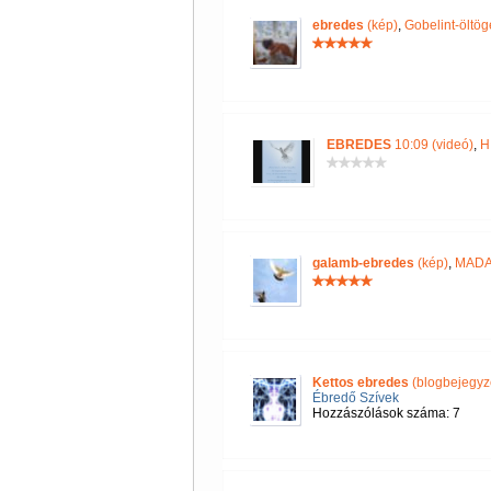
ebredes
(kép)
,
Gobelint-öltög
EBREDES
10:09 (videó)
,
H
galamb-ebredes
(kép)
,
MAD
Kettos ebredes
(blogbejegyz
Ébredő Szívek
Hozzászólások száma: 7