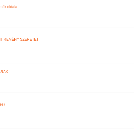
etők oldala
IT REMÉNY SZERETET
ARAK
és)