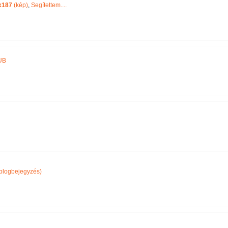
x187
(kép)
,
Segítettem....
UB
blogbejegyzés)