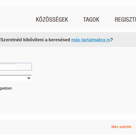
 Szeretnéd kibővíteni a keresésed
más tartalmakra is
?
égekben
Név szerint