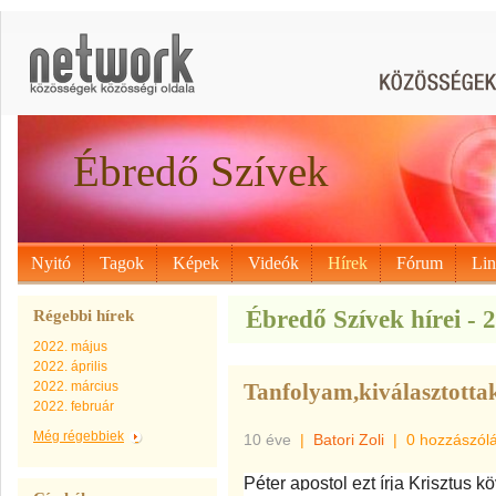
Ébredő Szívek
Nyitó
Tagok
Képek
Videók
Hírek
Fórum
Li
Ébredő Szívek hírei - 
Régebbi hírek
2022. május
2022. április
2022. március
Tanfolyam,kiválasztott
2022. február
Még régebbiek
10 éve
|
Batori Zoli
|
0 hozzászól
Péter apostol ezt írja Krisztus k