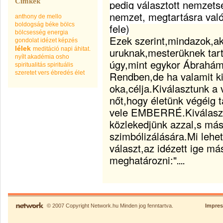
Címkék
pedig választott nemzetsé
nemzet, megtartásra való 
anthony de mello
boldogság
béke
bölcs
fele)
bölcsesség
energia
Ezek szerint,mindazok,ak
gondolat
idézet
képzés
lélek
meditáció
napi áhitat.
uruknak,mesterüknek tartj
nyílt akadémia
osho
úgy,mint egykor Ábrahám
spiritualitás
spirituális
szeretet
vers
ébredés
élet
Rendben,de ha valamit k
oka,célja.Kiválasztunk a v
nőt,hogy életünk végéig t
vele EMBERRÉ.Kiválaszt
közlekedjünk azzal,s má
szimbólizálására.Mi lehet
választ,az idézett ige má
meghatározni:"
....
© 2007 Copyright Network.hu Minden jog fenntartva.
Impre