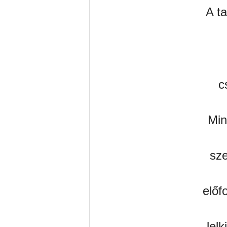
A t
c
Min
sze
előf
lelk