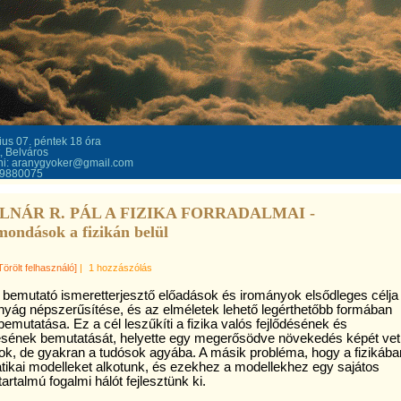
ius 07. péntek 18 óra
, Belváros
ni: aranygyoker@gmail.com
09880075
NÁR R. PÁL A FIZIKA FORRADALMAI -
mondások a fizikán belül
Törölt felhasználó]
|
1 hozzászólás
át bemutató ismeretterjesztő előadások és irományok elsődleges célja
yág népszerűsítése, és az elméletek lehető legérthetőbb formában
bemutatása. Ez a cél leszűkíti a fizika valós fejlődésének és
ének bemutatását, helyette egy megerősödve növekedés képét vetí
sok, de gyakran a tudósok agyába. A másik probléma, hogy a fizikába
ikai modelleket alkotunk, és ezekhez a modellekhez egy sajátos
tartalmú fogalmi hálót fejlesztünk ki.