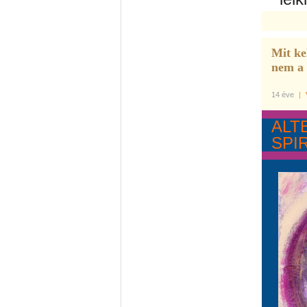
Mit ke
nem a 
14 éve
|
ALT
SPI