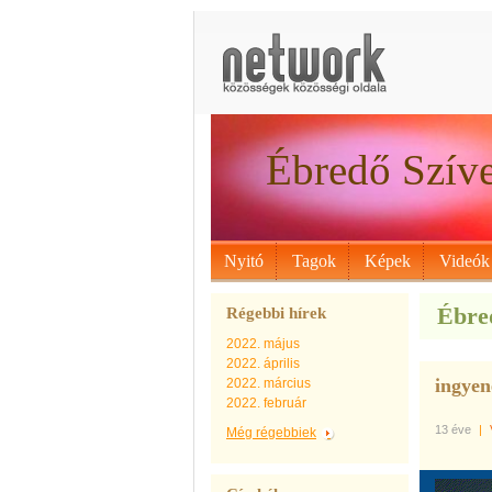
Ébredő Szív
Nyitó
Tagok
Képek
Videók
Ébred
Régebbi hírek
2022. május
2022. április
ingyen
2022. március
2022. február
13 éve
|
Még régebbiek