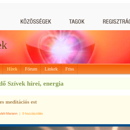
ek
Hírek
Fórum
Linkek
Friss
ő Szívek hírei, energia
es meditációs est
Vahl Mariann
|
0 hozzászólás