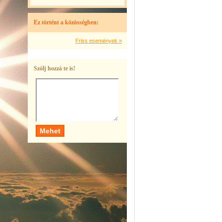
Ez történt a közösségben:
Friss események »
Szólj hozzá te is!