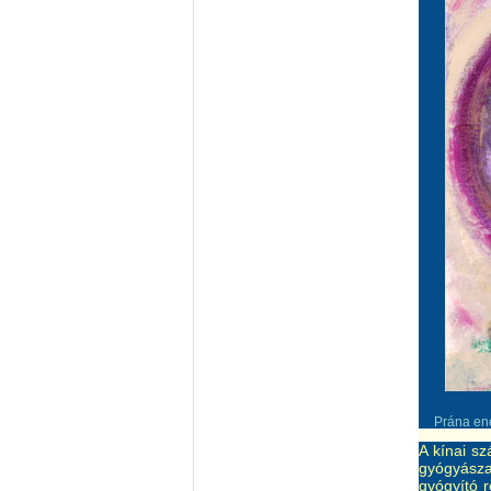
Prána ene
A kínai s
gyógyásza
gyógyító r