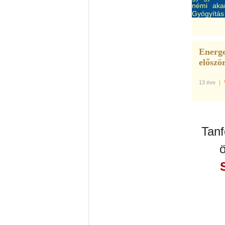
némi aka
Gyógyítás
Energe
először
13 éve
|
Tanf