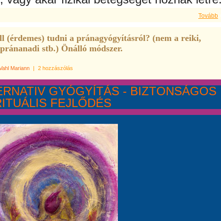
Tovább
ll (érdemes) tudni a pránagyógyításról? (nem a reiki,
pránanadi stb.) Önálló módszer.
Vahl Mariann
|
2 hozzászólás
ERNATIV GYÓGYÍTÁS - BIZTONSÁGOS
RITUÁLIS FEJLŐDÉS