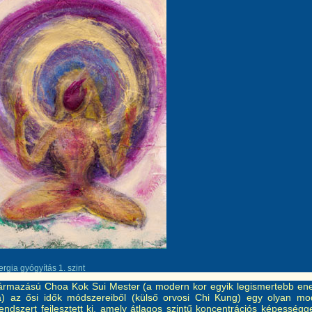
rgia gyógyítás 1. szint
zármazású Choa Kok Sui Mester (a modern kor egyik legismertebb ene
) az ősi idők módszereiből (külső orvosi Chi Kung) egy olyan mo
endszert fejlesztett ki, amely átlagos szintű koncentrációs képességg