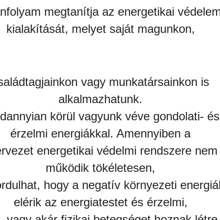
anfolyam megtanítja az energetikai védele
kialakítását, melyet saját magunkon,
saládtagjainkon vagy munkatársainkon is
alkalmazhatunk.
dannyian körül vagyunk véve gondolati- és
érzelmi energiákkal. Amennyiben a
rvezet energetikai védelmi rendszere nem
m
űködik tökéletesen,
ordulhat, hogy a negatív környezeti energiá
elérik az energiatestet és érzelmi,
i, vagy akár fizikai betegséget hoznak létre