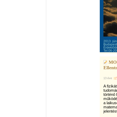
2013. jún
Budapest
Érdeklőd
Tel:06-2
MOL
Ellent
13 éve
|
[
A fizik
tudomán
történő 
működés
a laiku
matemat
jelentés