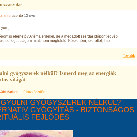
hozzászólás
cz Imre
üzente
13 éve
 yam,
pont is elérhető? A téma érdekel, de a megadott szerdai időpont egyéb
res elfoglaltságom miatt nem megfelelő. Köszönöm, szerettel, Imo
Tovább
lni gyógyszerek nélkül? Ismerd meg az energiák
atos világát
Vahl Mariann
|
0 hozzászólás
GYULNI GYÓGYSZEREK NÉLKÜL?
ERNATIV GYÓGYÍTÁS - BIZTONSÁGOS
RITUÁLIS FEJLŐDÉS