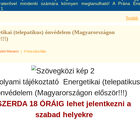
raterővel mindenki számára könnyen megtanulható! A Prána Ene
 1.
Tovább
tikai (telepatikus) önvédelem (Magyarországon
!!!)
Vahl Mariann
|
0 hozzászólás
olyami tájékoztató Energetikai (telepatikus
önvédelem (Magyarországon először!!!)
SZERDA 18 ÓRÁIG lehet jelentkezni a
szabad helyekre