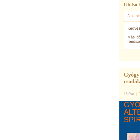
Utolsó 
Jakobi
Kedves
Más idő
rendsze
Gyógyu
csodál
13 éve
|
GYÓ
ALT
SPI