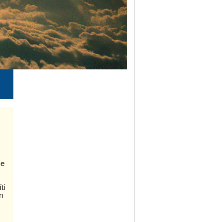
 e
ti
n