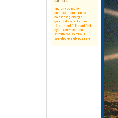
Címkék
anthony de mello
boldogság
béke
bölcs
bölcsesség
energia
gondolat
idézet
képzés
lélek
meditáció
napi áhitat.
nyílt akadémia
osho
spiritualitás
spirituális
szeretet
vers
ébredés
élet