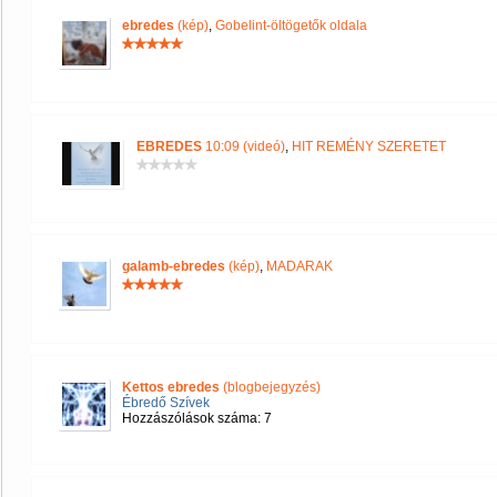
ebredes
(kép)
,
Gobelint-öltögetők oldala
EBREDES
10:09 (videó)
,
HIT REMÉNY SZERETET
galamb-ebredes
(kép)
,
MADARAK
Kettos ebredes
(blogbejegyzés)
Ébredő Szívek
Hozzászólások száma: 7