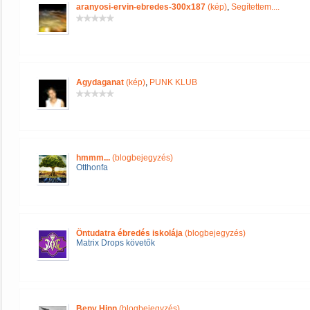
aranyosi-ervin-ebredes-300x187
(kép)
,
Segítettem....
Agydaganat
(kép)
,
PUNK KLUB
hmmm...
(blogbejegyzés)
Otthonfa
Öntudatra ébredés iskolája
(blogbejegyzés)
Matrix Drops követők
Beny Hinn
(blogbejegyzés)