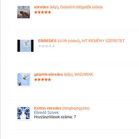
ebredes
(kép)
,
Gobelint-öltögetők oldala
EBREDES
10:09 (videó)
,
HIT REMÉNY SZERETET
galamb-ebredes
(kép)
,
MADARAK
Kettos ebredes
(blogbejegyzés)
Ébredő Szívek
Hozzászólások száma: 7