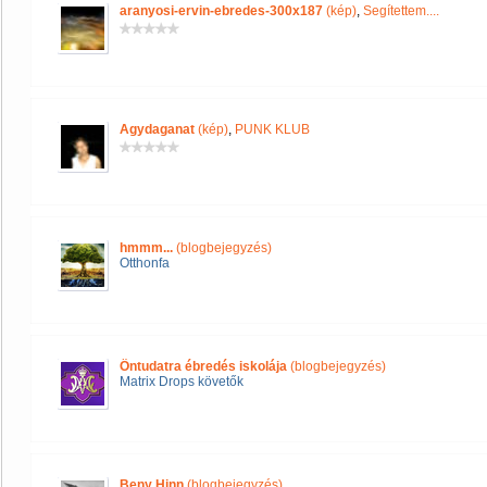
aranyosi-ervin-ebredes-300x187
(kép)
,
Segítettem....
Agydaganat
(kép)
,
PUNK KLUB
hmmm...
(blogbejegyzés)
Otthonfa
Öntudatra ébredés iskolája
(blogbejegyzés)
Matrix Drops követők
Beny Hinn
(blogbejegyzés)