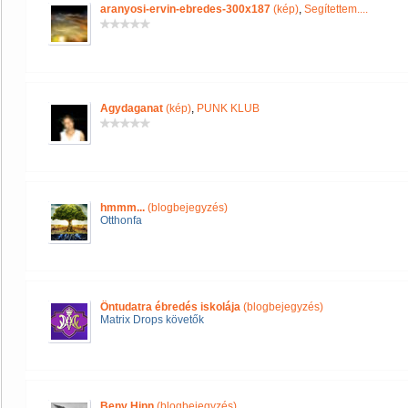
aranyosi-ervin-ebredes-300x187
(kép)
,
Segítettem....
Agydaganat
(kép)
,
PUNK KLUB
hmmm...
(blogbejegyzés)
Otthonfa
Öntudatra ébredés iskolája
(blogbejegyzés)
Matrix Drops követők
Beny Hinn
(blogbejegyzés)