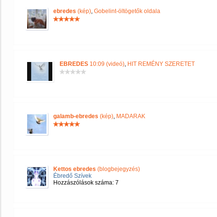
ebredes
(kép)
,
Gobelint-öltögetők oldala
EBREDES
10:09 (videó)
,
HIT REMÉNY SZERETET
galamb-ebredes
(kép)
,
MADARAK
Kettos ebredes
(blogbejegyzés)
Ébredő Szívek
Hozzászólások száma: 7