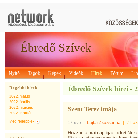
Ébredő Szívek
Nyitó
Tagok
Képek
Videók
Hírek
Fórum
Li
Ébredő Szívek hírei - 2
Régebbi hírek
2022. május
2022. április
2022. március
Szent Teréz imája
2022. február
Még régebbiek
17 éve
|
Lajtai Zsuzsanna
|
7 hoz
Hozzon a mai nap igaz békét Neke
Bízz az Istenben annyira hogy tudd