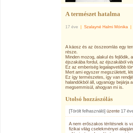
A természet hatalma
17 éve
|
Szalayné Halmi Mónika
|
A káosz és az összeomlás egy te
része.
Minden mozog, alakul és fejlődik, az
éjszakába fordul, az éjszakából vé
Ez az emberiség legalapvetőbb törv
Mert ami egyszer megszületett, létre
Ez így természetes, így van rendjé
halandókból áll, ugyanúgy bejárja a
megsemmisül, ahogyan mi is.
Utolsó hozzászólás
[Törölt felhasználó]
üzente
17 év
A nem erőszakos térítésnek is v
fizikai világ cselekményei alapj