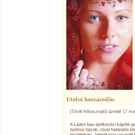
Utolsó hozzászólás
[Törölt felhasználó]
üzente
17 év
A Láden bau építkezési kájefté 
építésü házak, rövid határidős l
területeken. Jelentkezni ugyanitt 