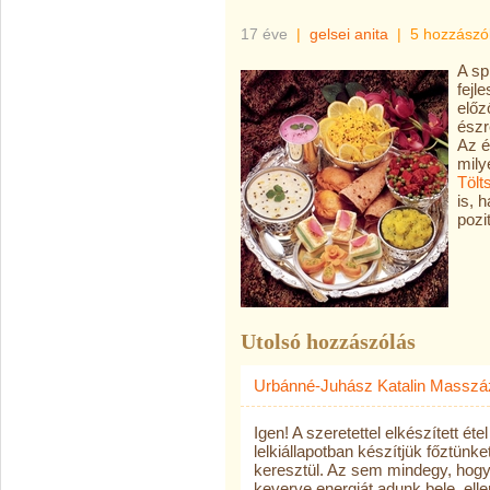
17 éve
|
gelsei anita
|
5 hozzászó
A sp
fejl
előz
észr
Az é
mily
Tölt
is, 
pozi
Utolsó hozzászólás
Urbánné-Juhász Katalin Masszá
Igen! A szeretettel elkészített é
lelkiállapotban készítjük főztünke
keresztül. Az sem mindegy, hogy 
keverve energiát adunk bele, elle