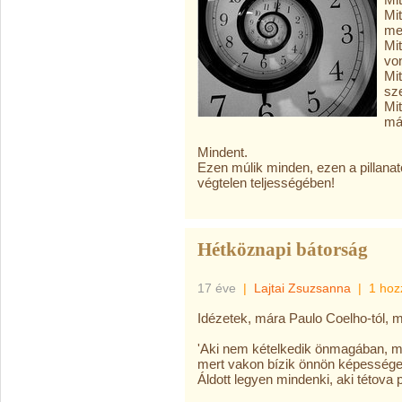
Mit
me
Mit
vo
Mit
sz
Mi
má
Mindent.
Ezen múlik minden, ezen a pillanat
végtelen teljességében!
Hétköznapi bátorság
17 éve
|
Lajtai Zsuzsanna
|
1 hoz
Idézetek, mára Paulo Coelho-tól, m
'Aki nem kételkedik önmagában, mé
mert vakon bízik önnön képessége
Áldott legyen mindenki, aki tétova pi