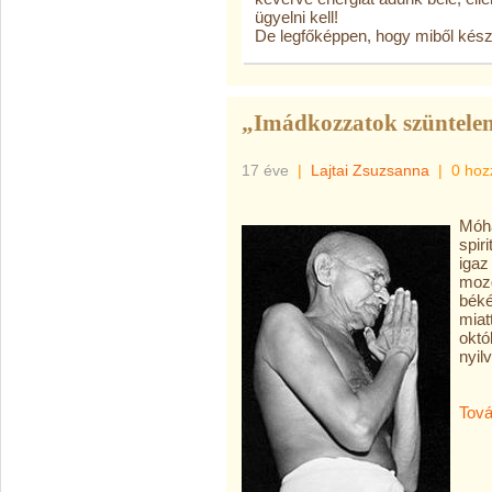
ügyelni kell!
De legfőképpen, hogy miből kész
„Imádkozzatok szüntelen
17 éve
|
Lajtai Zsuzsanna
|
0 hoz
Móha
spiri
igaz
mozg
béké
miat
októ
nyilv
Tová