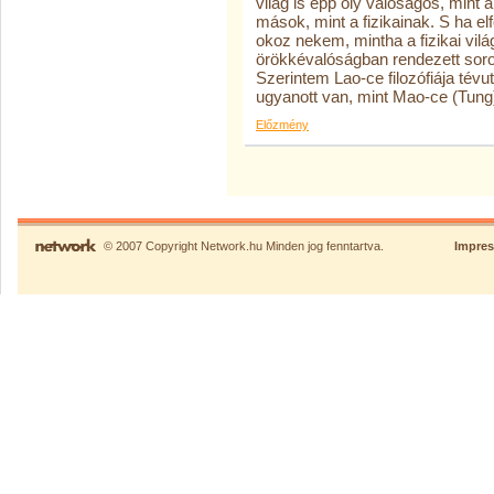
világ is épp oly valóságos, mint 
mások, mint a fizikainak. S ha elf
okoz nekem, mintha a fizikai vil
örökkévalóságban rendezett sor
Szerintem Lao-ce filozófiája tévu
ugyanott van, mint Mao-ce (Tung
Előzmény
© 2007 Copyright Network.hu Minden jog fenntartva.
Impre