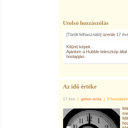
Utolsó hozzászólás
[Törölt felhasználó]
üzente
17 év
Kitűnő képek.
Ajánlom a Hubble teleszkóp által
honlapján.
Az idő értéke
17 éve
|
gelsei anita
|
0 hozzászó
Mit
me
Mit
ho
Mit