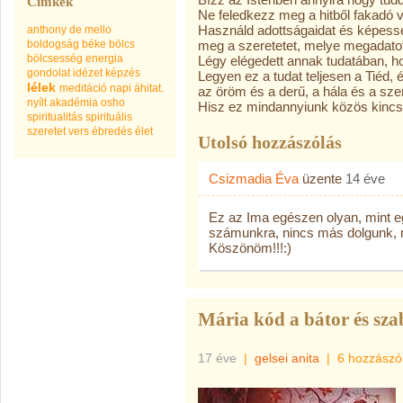
Címkék
Ne feledkezz meg a hitből fakadó v
Használd adottságaidat és képesség
anthony de mello
boldogság
béke
bölcs
meg a szeretetet, melye megadato
bölcsesség
energia
Légy elégedett annak tudatában, h
gondolat
idézet
képzés
Legyen ez a tudat teljesen a Tiéd, é
lélek
meditáció
napi áhitat.
az öröm és a derű, a hála és a sze
nyílt akadémia
osho
Hisz ez mindannyiunk közös kincs
spiritualitás
spirituális
szeretet
vers
ébredés
élet
Utolsó hozzászólás
Csizmadia Éva
üzente
14 éve
Ez az Ima egészen olyan, mint egy
számunkra, nincs más dolgunk, mi
Köszönöm!!!:)
Mária kód a bátor és szab
17 éve
|
gelsei anita
|
6 hozzászó