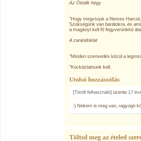
Az Ötödik hegy
"Hogy megvívjuk a Nemes Harcot,
Szükségünk van barátokra, és ami
a magányt kell fő fegyverünkké áta
A zarándoklat
"Minden szenvedés közül a legros
"Kockáztatnunk kell.
Utolsó hozzászólás
[Törölt felhasználó]
üzente
17 év
:) Nekem is meg van, ragyogó k
Töltsd meg az ételed szere