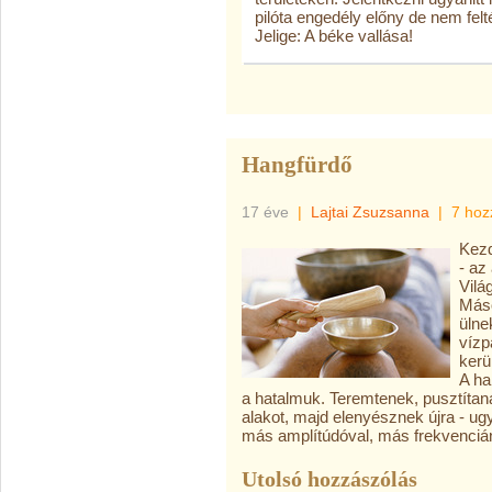
pilóta engedély előny de nem felté
Jelige: A béke vallása!
Hangfürdő
17 éve
|
Lajtai Zsuzsanna
|
7 hoz
Kezd
- az
Vilá
Máso
ülne
vízp
kerü
A ha
a hatalmuk. Teremtenek, pusztítana
alakot, majd elenyésznek újra - u
más amplítúdóval, más frekvencián
Utolsó hozzászólás