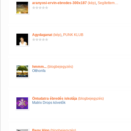
aranyosi-ervin-ebredes-300x187
(kép)
,
Segítettem....
Agydaganat
(kép)
,
PUNK KLUB
hmmm...
(blogbejegyzés)
Otthonfa
Öntudatra ébredés iskolája
(blogbejegyzés)
Matrix Drops követők
Beny Hinn
(blogbejegyzés)