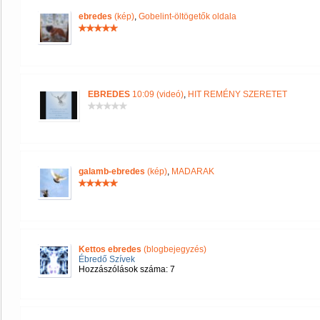
ebredes
(kép)
,
Gobelint-öltögetők oldala
EBREDES
10:09 (videó)
,
HIT REMÉNY SZERETET
galamb-ebredes
(kép)
,
MADARAK
Kettos ebredes
(blogbejegyzés)
Ébredő Szívek
Hozzászólások száma: 7