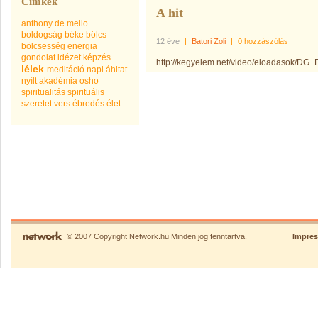
Címkék
A hit
anthony de mello
boldogság
béke
bölcs
12 éve
|
Batori Zoli
|
0 hozzászólás
bölcsesség
energia
gondolat
idézet
képzés
http://kegyelem.net/video/eloadasok/DG
lélek
meditáció
napi áhitat.
nyílt akadémia
osho
spiritualitás
spirituális
szeretet
vers
ébredés
élet
© 2007 Copyright Network.hu Minden jog fenntartva.
Impre