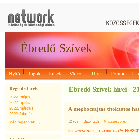
Ébredő Szívek
Nyitó
Tagok
Képek
Videók
Hírek
Fórum
Li
Ébredő Szívek hírei - 2
Régebbi hírek
2022. május
2022. április
A megbocsajtas titokzatos ha
2022. március
2022. február
12 éve
|
Batori Zoli
|
0 hozzászólás
Még régebbiek
http://www.youtube.com/watch?v=HxB2Qf