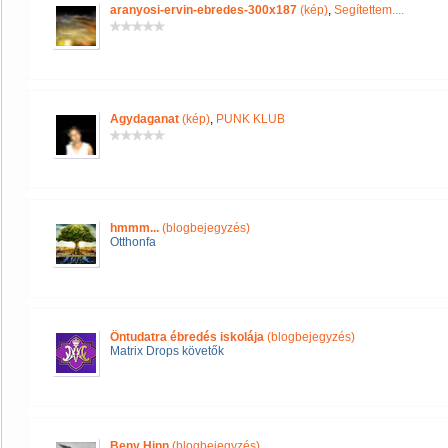
aranyosi-ervin-ebredes-300x187
(kép)
,
Segítettem....
Agydaganat
(kép)
,
PUNK KLUB
hmmm...
(blogbejegyzés)
Otthonfa
Öntudatra ébredés iskolája
(blogbejegyzés)
Matrix Drops követők
Beny Hinn
(blogbejegyzés)