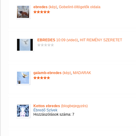
ebredes
(kép)
,
Gobelint-öltögetők oldala
EBREDES
10:09 (videó)
,
HIT REMÉNY SZERETET
galamb-ebredes
(kép)
,
MADARAK
Kettos ebredes
(blogbejegyzés)
Ébredő Szívek
Hozzászólások száma: 7