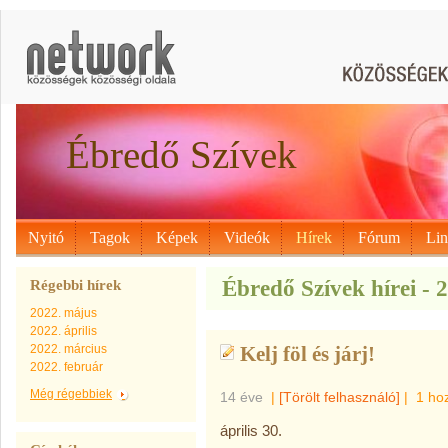
Ébredő Szívek
Nyitó
Tagok
Képek
Videók
Hírek
Fórum
Li
Ébredő Szívek hírei - 2
Régebbi hírek
2022. május
2022. április
2022. március
Kelj föl és járj!
2022. február
Még régebbiek
14 éve
|
[Törölt felhasználó]
|
1 ho
április 30.