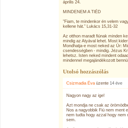
április 24.
MINDENEM A TIÉD
"Fiam, te mindenkor én velem vagy
kellene hát." Lukács 15,31-32
Az otthon maradt fiúnak minden ke
mindig az Atyával lehet. Most kider
Mondhatja-e most neked az Úr: Mi
csendességben - mindig. Jézus Kri
lehetsz. Isten neked mindent odaa
mindennel megajándékozott bennü
Utolsó hozzászólás
Csizmadia Éva
üzente
14 éve
Nagyon nagy az ige!
Azt mondja ne csak az örömödbe
Nos a nagyobbik Fiú nem ment el,
nem tudta hogy azzal hogy nem me
sem.