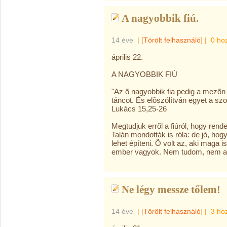
A nagyobbik fiú.
14 éve
|
[Törölt felhasználó]
|
0 ho
április 22.
A NAGYOBBIK FIÚ
"Az õ nagyobbik fia pedig a mezõn vo
táncot. És elõszólítván egyet a sz
Lukács 15,25-26
Megtudjuk errõl a fiúról, hogy rend
Talán mondották is róla: de jó, ho
lehet építeni. Õ volt az, aki maga 
ember vagyok. Nem tudom, nem a t
Ne légy messze tőlem!
14 éve
|
[Törölt felhasználó]
|
3 ho