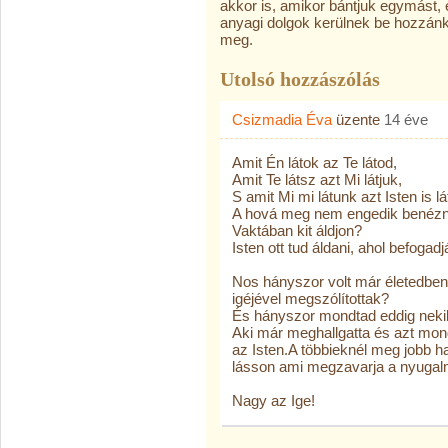
akkor is, amikor bántjuk egymást,
anyagi dolgok kerülnek be hozzánk
meg.
Utolsó hozzászólás
Csizmadia Éva
üzente
14 éve
Amit Én látok az Te látod,
Amit Te látsz azt Mi látjuk,
S amit Mi mi látunk azt Isten is lát
A hová meg nem engedik benézni,
Vaktában kit áldjon?
Isten ott tud áldani, ahol befogadj
Nos hányszor volt már életedben 
igéjével megszólítottak?
És hányszor mondtad eddig nekik
Aki már meghallgatta és azt mond
az Isten.A többieknél meg jobb h
lásson ami megzavarja a nyugalm
Nagy az Ige!