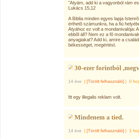
"Atyám, add ki a vagyonból rám es
Lukács 15,12
A Biblia minden egyes lapja Istenrõ
érthetõ számunkra, ha a fiú helyéb
Atyához ez volt a mondanivalója: 
ebbõl áll? Nem ez a fõ mondanival
anyagiakat? Add ki, amire a csalá
békességet, megértést.
30-ezer forintból ,megv
14 éve
|
[Törölt felhasználó]
|
0 ho
Itt egy illegalis reklam volt.
Mindenem a tied.
14 éve
|
[Törölt felhasználó]
|
1 ho