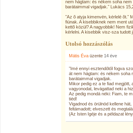
nem hágtam: és nékem soha nem ad
barátaimmal vigadjak." Lukács 15,
"Az õ atyja kimenvén, kérlelé õt."
fiúnak. A kisebbiknek nem ment ut
kettõ közül? A nagyobbik! Nem fizika
kérlelni. A kisebbik visz-sza tudott 
Utolsó hozzászólás
Mátis Éva
üzente
14 éve
"Imé ennyi esztendőtől fogva sz
át nem hágtam: és nékem soha n
barátaimmal vigadjak.
Mikor pedig ez a te fiad megjött, 
vagyonodat, levágattad neki a hizo
Az pedig mondá néki: Fiam, te 
tiéd!
Vigadnod és örülnöd kellene hát,
feltámadott; elveszett és megtalál
(Az Isten Igéje és a példazat lén