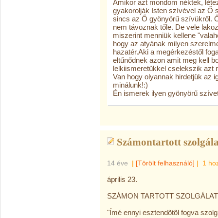
Amikor azt mondom néktek, létez
gyakorolják Isten szívével az Ő
sincs az Ő gyönyörű szívükről. Ő
nem távoznak tőle. De vele lakozn
miszerint menniük kellene "valah
hogy az atyának milyen szerelme
hazatér.Aki a megérkezéstől fogan
eltűnődnek azon amit meg kell b
lelkiismeretükkel cselekszik azt
Van hogy olyannak hirdetjük az i
minálunk!:)
Én ismerek ilyen gyönyörű szívet
Számontartott szolgála
14 éve
|
[Törölt felhasználó]
|
1 ho
április 23.
SZÁMON TARTOTT SZOLGÁLAT
"Ímé ennyi esztendõtõl fogva szolg