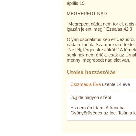
április 19.
MEGREPEDT NÁD
"Megrepedt nádat nem tör el, a pisl
igazán jelenti meg." Ézsaiás 42,3
Olyan csodálatos kép ez Jézusról
nádat eltörjük. Számunkra értékte
"Ne félj, férgecske Jákób!" A férge
senkinek nem érték, csak az Úrna
mennyi megrepedt nád élet van.
Utolsó hozzászólás
Csizmadia Éva
üzente
14 éve
Jujj de nagyon szép!
És nem én írtam. A francba!
Gyönyörűséges az Ige. Talán a le