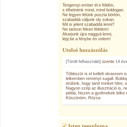
Tengernyi ember él e földön,
s élhetnénk mind, mind boldogan.
Ne legyen létünk puszta börtön,
szabaddá váljunk oly sokan.
Mit is jelent szabaddá lenni?
Ne tartson féken félelem!
Akarjunk újra naggyá lenni,
lépj be a fénybe én velem!
Utolsó hozzászólás
[Törölt felhasználó]
üzente
14 év
Többször is el kellett olvasnom 
lelkemben reményt sugall. Boldog
örülünk, hogy tanít minket hitre, szere
Nagyon szép az illusztráció is,
példa, hiszen a gyelmekek lelke 
Köszönöm. Rózsa
Isten temploma.