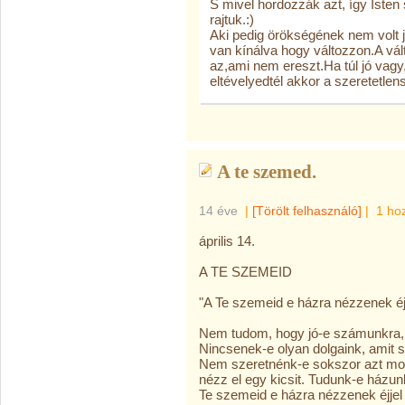
S mivel hordozzák azt, így Iste
rajtuk.:)
Aki pedig örökségének nem volt jó
van kínálva hogy változzon.A vál
az,ami nem ereszt.Ha túl jó vagy
eltévelyedtél akkor a szeretetlen
A te szemed.
14 éve
|
[Törölt felhasználó]
|
1 ho
április 14.
A TE SZEMEID
"A Te szemeid e házra nézzenek éjj
Nem tudom, hogy jó-e számunkra,
Nincsenek-e olyan dolgaink, amit 
Nem szeretnénk-e sokszor azt mon
nézz el egy kicsit. Tudunk-e házun
Te szemeid e házra nézzenek éjjel