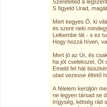
Szereteted a legszen
S figyeld Urad, magát
Mert kegyes Ő, ki vil
és szent neki mindeg
Lelkembe lát - s ez tu
Hogy hozzá híven, va
Mert jó az Úr, és csa
ha jót cselekszel, Őt 
Emeld fel hát büszkén
utad vezesse éltető h
A félelem kerüljön me
ne legyen társad se d
Irígység, kétség rád s