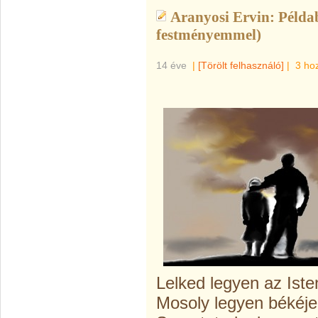
Aranyosi Ervin: Példab
festményemmel)
14 éve
|
[Törölt felhasználó]
|
3 ho
Lelked legyen az Ist
Mosoly legyen békéje