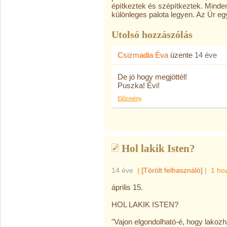
építkeztek és szépítkeztek. Minde
különleges palota legyen. Az Úr eg
Utolsó hozzászólás
Csizmadia Éva
üzente
14 éve
De jó hogy megjöttél!
Puszka! Évi!
Előzmény
Hol lakik Isten?
14 éve
|
[Törölt felhasználó]
|
1 ho
április 15.
HOL LAKIK ISTEN?
"Vajon elgondolható-é, hogy lakozh