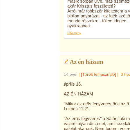
másik sorban ülve, más szemszög
akár Krisztus feszületét!?
Arról már többször kifejtettem a
bibliamagyarázat - az Igék széttö
mondatrészekre - tőlem idegen ,
gyakrabban...
Előzmény
Az én házam
14 éve
|
[Törölt felhasználó]
|
3 ho
április 16.
AZ ÉN HÁZAM
"Mikor az erõs fegyveres õrzi az õ
Lukács 11,21
"Az erõs fegyveres" a Sátán, aki mi
valami olyan díszeset, amit csodáln
palotát akarunk. Nem tudom, volt-e