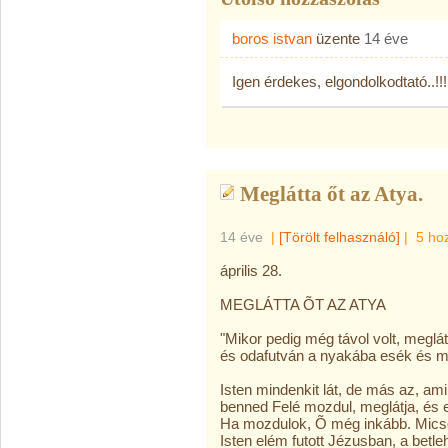
boros istvan
üzente
14 éve
Igen érdekes, elgondolkodtató..!!!
Meglátta őt az Atya.
14 éve
|
[Törölt felhasználó]
|
5 ho
április 28.
MEGLÁTTA ÕT AZ ATYA
"Mikor pedig még távol volt, meglátt
és odafutván a nyakába esék és m
Isten mindenkit lát, de más az, ami
benned Felé mozdul, meglátja, és e
Ha mozdulok, Õ még inkább. Mics
Isten elém futott Jézusban, a betl