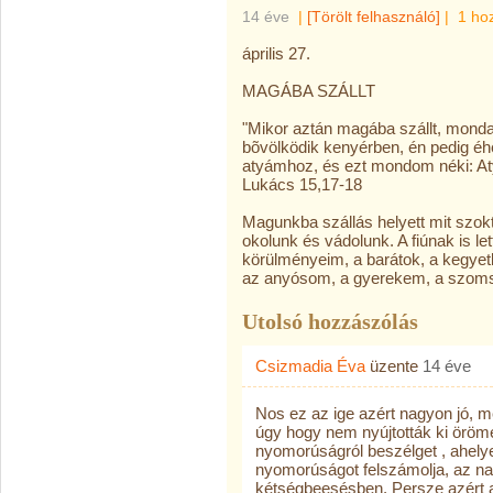
14 éve
|
[Törölt felhasználó]
|
1 ho
április 27.
MAGÁBA SZÁLLT
"Mikor aztán magába szállt, mond
bõvölködik kenyérben, én pedig éh
atyámhoz, és ezt mondom néki: Aty
Lukács 15,17-18
Magunkba szállás helyett mit szok
okolunk és vádolunk. A fiúnak is le
körülményeim, a barátok, a kegyet
az anyósom, a gyerekem, a szom
Utolsó hozzászólás
Csizmadia Éva
üzente
14 éve
Nos ez az ige azért nagyon jó, me
úgy hogy nem nyújtották ki örömé
nyomorúságról beszélget , ahely
nyomorúságot felszámolja, az n
kétségbeesésben. Persze azért a