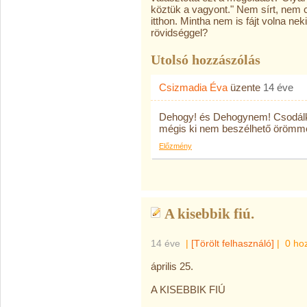
köztük a vagyont." Nem sírt, nem c
itthon. Mintha nem is fájt volna neki
rövidséggel?
Utolsó hozzászólás
Csizmadia Éva
üzente
14 éve
Dehogy! és Dehogynem! Csodálk
mégis ki nem beszélhető örömmel
Előzmény
A kisebbik fiú.
14 éve
|
[Törölt felhasználó]
|
0 ho
április 25.
A KISEBBIK FIÚ