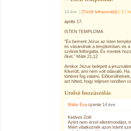
14 éve
|
[Törölt felhasználó]
|
17 h
április 17.
ISTEN TEMPLOMA
"És bement Jézus az Isten templom
és vásárolnak a templomban; és a 
székeit felforgatta. És mentek ho
õket." Máté 21,12
Amikor Jézus belépett a jeruzsále
Kikerült, ami nem volt odavaló. Ha
történni fog valami. Elõkerülhetnek
azt hitted, hogy teljesen rendben v
Utolsó hozzászólás
Mátis Éva
üzente
14 éve
Kedves Zoli!
Azért nem érzel ellentmondást, m
Miért vitatkoznék azon Istent sz