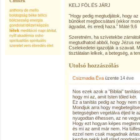
Címkék
KELJ FÖL ÉS JÁRJ
anthony de mello
boldogság
béke
bölcs
"Hogy pedig megtudjátok, hogy az 
bölcsesség
energia
bûnöket megbocsátani (ekkor monda 
gondolat
idézet
képzés
ágyadat, és eredj haza." Máté 9,6
lélek
meditáció
napi áhitat.
nyílt akadémia
osho
Szeretném, ha szívetekbe zárnátok
spiritualitás
spirituális
megtudhatod abból, hogy Jézus ne
szeretet
vers
ébredés
élet
Cselekedetei igazolják a szavait.
tisztátalan lelkek, a betegség, a te
Utolsó hozzászólás
Csizmadia Éva
üzente
14 éve
Nos ezek azok a "Bibliai" tanítá
hogy mi az, amit Isten tőled kér.
Ez a tanítás pedig az hogy nem s
Mondjuk arra hogy megbetegítse
betegségben vegetálva éljed le a
nyugodtan élhessen, az ne vegye
Hogy ezt hogyan képes megtenni?
és mi az amit már nem. Ha túlf
ezzel nem csak magadnak ártasz 
kezdve nekik kell rólad gondosko