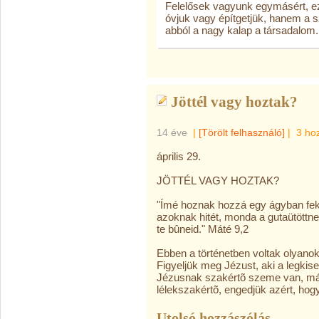
Felelősek vagyunk egymásért, ez
óvjuk vagy építgetjük, hanem a sze
abból a nagy kalap a társadalom.
Jöttél vagy hoztak?
14 éve
|
[Törölt felhasználó]
|
3 ho
április 29.
JÖTTÉL VAGY HOZTAK?
"Ímé hoznak hozzá egy ágyban fekv
azoknak hitét, monda a gutaütöttn
te bûneid." Máté 9,2
Ebben a történetben voltak olyanok,
Figyeljük meg Jézust, aki a legkise
Jézusnak szakértõ szeme van, más
lélekszakértõ, engedjük azért, ho
Utolsó hozzászólás