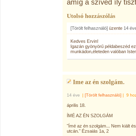
amíg a szíved íly tis
Utolsó hozzászólás
[Törölt felhasználó]
üzente
14 év
Kedves Ervin!
Igazán gyönyörű példabeszéd ez a 
munkádon,életeden valóban Isten 
Ime az én szolgám.
14 éve
|
[Törölt felhasználó]
|
9 ho
április 18.
ÍMÉ AZ ÉN SZOLGÁM
"Ímé az én szolgám... Nem kiált é
utcán." Ézsaiás 1a, 2