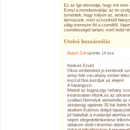
Ez az Ige elmondja, hogy mit nem 
Ennyi a mondanivalója: az én szol
ismeritek, hogy milyen az, amikor 
lármázunk, mert szívünkbõl hiány
világ mennyire fél a csendtõl. Vaj
csendességet tartani, mert belül n
Utolsó hozzászólás
Batori Zoli
üzente
14 éve
Kedves Ervin!
Okos emberektol jo kerdesek szu
annyi fele van,ahany ember letez
kozzul.Nos,kezdjuk az elejen!
A harangszo:
Mielott az bugna,egy nehany szot
kivarosaban eltunk,es az udvaru
szallast.Nemelyik atenekelte az
oktoberig) ejjelente 35 fok feletti 
aludtam.Kulonos dolgot tapaszta
jol haladtak,a madardal alomba r
nejem elegedetlenkedese lelkemet
ablakom elotti citromfan dalolo 
dalukat lelkiallapotom fuggvenye