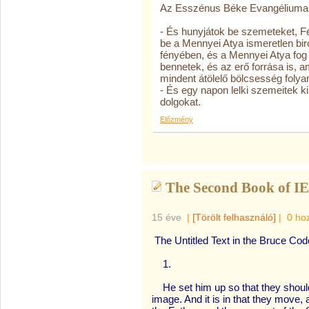
Az Esszénus Béke Evangéliuma 
- És hunyjátok be szemeteket, F
be a Mennyei Atya ismeretlen biro
fényében, és a Mennyei Atya fog k
bennetek, és az erő forrása is, am
mindent átölelő bölcsesség foly
- És egy napon lelki szemeitek k
dolgokat.
Előzmény
The Second Book of I
15 éve
|
[Törölt felhasználó]
|
0 ho
The Untitled Text in the Bruce Co
1.
He set him up so that they should 
image. And it is in that they move, an