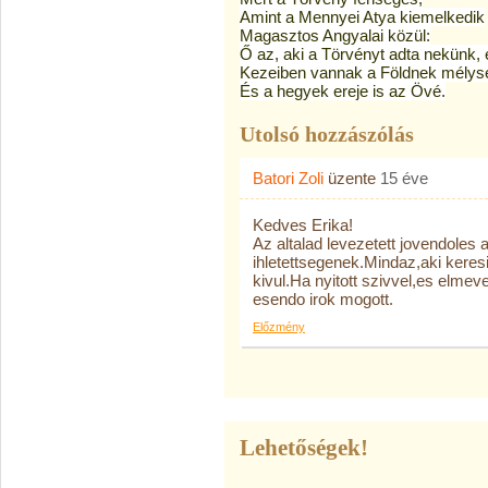
Amint a Mennyei Atya kiemelkedik
Magasztos Angyalai közül:
Ő az, aki a Törvényt adta nekünk,
Kezeiben vannak a Földnek mélysé
És a hegyek ereje is az Övé.
Utolsó hozzászólás
Batori Zoli
üzente
15 éve
Kedves Erika!
Az altalad levezetett jovendoles a
ihletettsegenek.Mindaz,aki keres
kivul.Ha nyitott szivvel,es elmev
esendo irok mogott.
Előzmény
Lehetőségek!