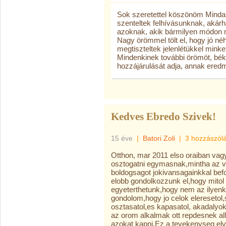
Sok szeretettel köszönöm Mindaz
szenteltek felhívásunknak, akárh
azoknak, akik bármilyen módon 
Nagy örömmel tölt el, hogy jó né
megtiszteltek jelenlétükkel mink
Mindenkinek további örömöt, békét
hozzájárulását adja, annak eredm
Kedves Ebredo Szivek!
15 éve
|
Batori Zoli
|
3 hozzászól
Otthon, mar 2011 elso oraiban vagy
osztogatni egymasnak,mintha az v
boldogsagot jokivansagainkkal befo
elobb gondolkozzunk el,hogy mitol
egyeterthetunk,hogy nem az ilyenko
gondolom,hogy jo celok eleresetol,
osztasatol,es kapasatol, akadalyo
az orom alkalmak ott repdesnek all
azokat kapni.Ez a tevekenyseg el