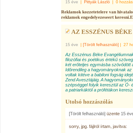
15 éve
|
Pittyák László
|
0 hozzás
Reklamok kozzetetelere van hivatalo
reklamok engedelyezeseert keresni.
AZ ESSZÉNUS BÉK
15 éve
|
[Törölt felhasználó]
|
27 h
Az Esszénus Béke Evangéliumnak ez
filozófiai és poétikus értékű szö
két erőteljes egymásba szövődött á
Időrendileg a hagyományoknak az 
voltak kitéve a babiloni fogság ide
Zend Avesztájáig. A hagyományokn
szépséggel folyik keresztül az Ó- 
a patriarkáktól a prófétákon keres
Utolsó hozzászólás
[Törölt felhasználó]
üzente
15 év
sorry, jpg. fájlról írtam, javítva: