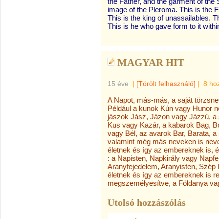
the Father, and the garment of the 
image of the Pleroma. This is the Firs
This is the king of unassailables. T
This is he who gave form to it withi
MAGYAR HIT
15 éve
|
[Törölt felhasználó]
|
8 ho
A Napot, más-más, a saját törzsne
Például a kunok Kún vagy Hunor n
jászok Jász, Jázon vagy Jázzú, a 
Kus vagy Kazár, a kabarok Bag, Bo
vagy Bél, az avarok Bar, Barata,
valamint még más neveken is nevez
életnek és így az embereknek is, 
: a Napisten, Napkirály vagy Napf
Aranyfejedelem, Aranyisten, Szép I
életnek és így az embereknek is r
megszemélyesítve, a Földanya vagy
Utolsó hozzászólás