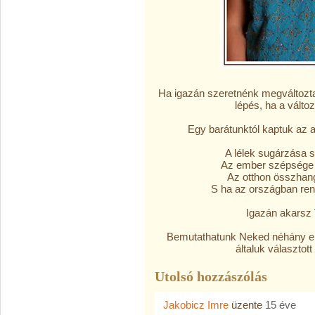
Ha igazán szeretnénk megváltoztat
lépés, ha a vált
Egy barátunktól kaptuk az a
A lélek sugárzása 
Az ember szépsége 
Az otthon összhang
S ha az országban rend
Igazán akarsz 
Bemutathatunk Neked néhány em
általuk választot
Utolsó hozzászólás
Jakobicz Imre
üzente
15 éve