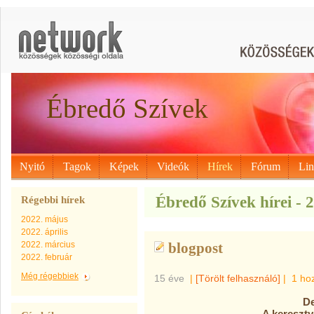
Ébredő Szívek
Nyitó
Tagok
Képek
Videók
Hírek
Fórum
Li
Ébredő Szívek hírei - 
Régebbi hírek
2022. május
2022. április
2022. március
blogpost
2022. február
Még régebbiek
15 éve
|
[Törölt felhasználó]
|
1 ho
De
A kereszt