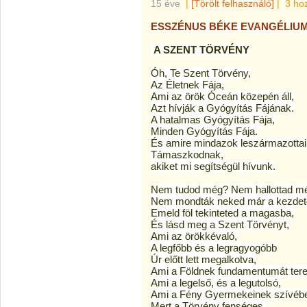
15 éve
|
[Törölt felhasználó]
|
3 ho
ESSZÉNUS BÉKE EVANGÉLIU
A SZENT TÖRVÉNY
Óh, Te Szent Törvény,
Az Életnek Fája,
Ami az örök Óceán közepén áll,
Azt hívják a Gyógyítás Fájának.
A hatalmas Gyógyítás Fája,
Minden Gyógyítás Fája.
És amire mindazok leszármazottai
Támaszkodnak,
akiket mi segítségül hívunk.
Nem tudod még? Nem hallottad m
Nem mondták neked már a kezdet
Emeld föl tekinteted a magasba,
És lásd meg a Szent Törvényt,
Ami az örökkévaló,
A legfőbb és a legragyogóbb
Úr előtt lett megalkotva,
Ami a Földnek fundamentumát tere
Ami a legelső, és a legutolsó,
Ami a Fény Gyermekeinek szívébe
Mert a Törvény fenséges,