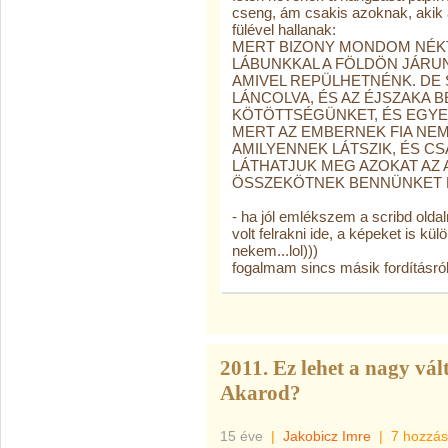
cseng, ám csakis azoknak, akik 
fülével hallanak:
MERT BIZONY MONDOM NÉKT
LÁBUNKKAL A FÖLDÖN JÁRUN
AMIVEL REPÜLHETNÉNK. DE
LÁNCOLVA, ÉS AZ ÉJSZAKA 
KÖTÖTTSÉGÜNKET, ÉS EGYE
MERT AZ EMBERNEK FIA NEM
AMILYENNEK LÁTSZIK, ÉS C
LÁTHATJUK MEG AZOKAT AZ 
ÖSSZEKÖTNEK BENNÜNKET 
- ha jól emlékszem a scribd oldal
volt felrakni ide, a képeket is kü
nekem...lol)))
fogalmam sincs másik fordításról,
2011. Ez lehet a nagy vál
Akarod?
15 éve
|
Jakobicz Imre
|
7 hozzás