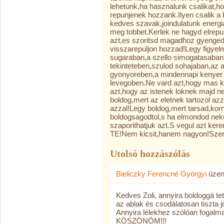
lehetunk,ha hasznalunk csalikat,h
repunjenek hozzank.Ilyen csalik a 
kedves szavak,joindulatunk energiaj
meg tobbet.Kerlek ne hagyd elrep
azt,es szoritsd magadhoz gyenged
visszarepuljon hozzad!Legy figyelm
sugaraban,a szello simogatasaba
tekinteteben,szulod sohajaban,az
gyonyoreben,a mindennapi kenyer i
levegoben.Ne vard azt,hogy mas k
azt,hogy az istenek loknek majd ne
boldog,mert az eletnek tartozol az
azzal!Legy boldog,mert tarsad,kor
boldogsagodtol,s ha elmondod neku
szaporithatjuk azt.S vegul azt ke
TE!Nem kicsit,hanem nagyon!Szeret
Utolsó hozzászólás
Bieliczky Ferencné Györgyi
üzen
Kedves Zoli, annyira boldoggá tet
az ablak és csodálatosan tiszta j
Annyira lélekhez szólóan fogalma
KÖSZÖNÖM!!!