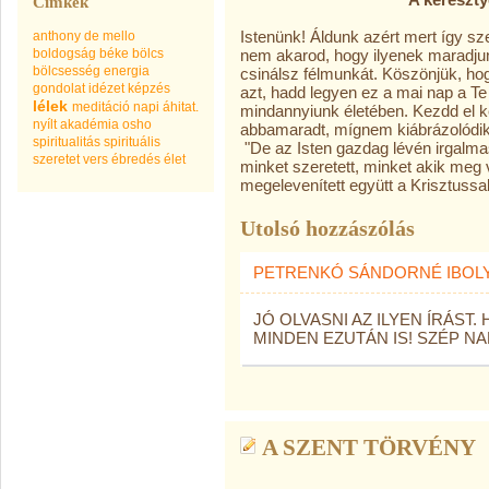
Címkék
Istenünk! Áldunk azért mert így s
anthony de mello
boldogság
béke
bölcs
nem akarod, hogy ilyenek maradju
bölcsesség
energia
csinálsz félmunkát. Köszönjük, hog
gondolat
idézet
képzés
azt, hadd legyen ez a mai nap a T
lélek
meditáció
napi áhitat.
mindannyiunk életében. Kezdd el 
nyílt akadémia
osho
abbamaradt, mígnem kiábrázolódik 
spiritualitás
spirituális
"De az Isten gazdag lévén irgalma
szeretet
vers
ébredés
élet
minket szeretett, minket akik meg v
megelevenített együtt a Krisztussal
Utolsó hozzászólás
PETRENKÓ SÁNDORNÉ IBOL
JÓ OLVASNI AZ ILYEN ÍRÁST
MINDEN EZUTÁN IS! SZÉP NA
A SZENT TÖRVÉNY