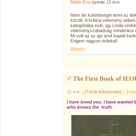
Mátis Éva
üzente
15 éve
Nem árt különbséget tenni az itél
között. A kritikai vélemény ebb
kategóriába esik, igy Linda védel
véleményszabadság mindenkor elfo
Mi volt az az ige amit kaptál ke
Engem nagyon érdekel!
Előzmény
The First Book of IEO
15 éve
|
[Törölt felhasználó]
|
3 ho
I have loved you. I have wanted l
who knows the truth.