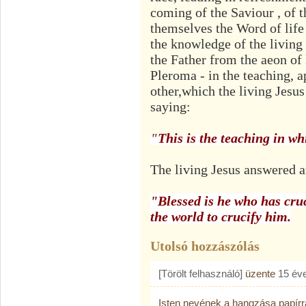
coming of the Saviour , of t
themselves the Word of life w
the knowledge of the living
the Father from the aeon of 
Pleroma - in the teaching, a
other,
which the living Jesus
saying:
"
This is the teaching in w
The living Jesus answered an
"Blessed is he who has cru
the world to crucify him.
Utolsó hozzászólás
[Törölt felhasználó]
üzente
15 év
Isten nevének a hangzása papír