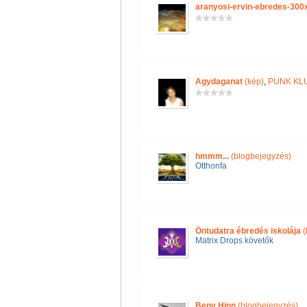
aranyosi-ervin-ebredes-300
Agydaganat
(kép)
,
PUNK KL
hmmm...
(blogbejegyzés)
Otthonfa
Öntudatra ébredés iskolája
(
Matrix Drops követők
Beny Hinn
(blogbejegyzés)