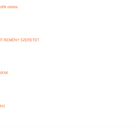
etők oldala
IT REMÉNY SZERETET
ARAK
és)