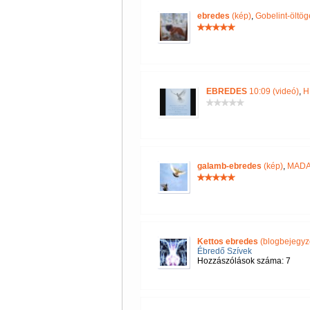
ebredes
(kép)
,
Gobelint-öltög
EBREDES
10:09 (videó)
,
H
galamb-ebredes
(kép)
,
MAD
Kettos ebredes
(blogbejegyz
Ébredő Szívek
Hozzászólások száma: 7