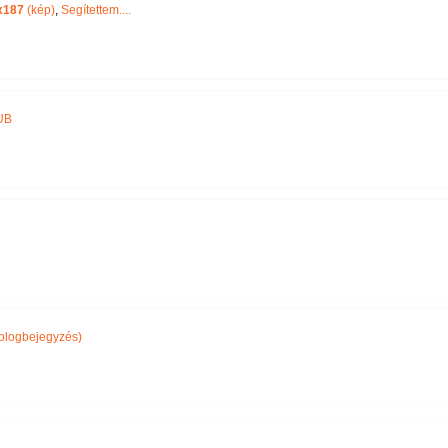
x187
(kép)
,
Segítettem....
UB
blogbejegyzés)