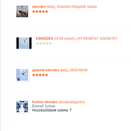
ebredes
(kép)
,
Gobelint-öltögetők oldala
EBREDES
10:09 (videó)
,
HIT REMÉNY SZERETET
galamb-ebredes
(kép)
,
MADARAK
Kettos ebredes
(blogbejegyzés)
Ébredő Szívek
Hozzászólások száma: 7