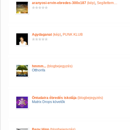
aranyosi-ervin-ebredes-300x187
(kép)
,
Segítettem....
Agydaganat
(kép)
,
PUNK KLUB
hmmm...
(blogbejegyzés)
Otthonfa
Öntudatra ébredés iskolája
(blogbejegyzés)
Matrix Drops követők
Beny Hinn
(blogbejegyzés)