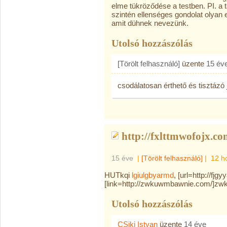
elme tükröződése a testben. PI. a
szintén ellenséges gondolat olyan 
amit dühnek nevezünk.
Utolsó hozzászólás
[Törölt felhasználó]
üzente
15 év
csodálatosan érthető és tisztázó j
http://fxlttmwofojx.co
15 éve
|
[Törölt felhasználó]
|
12 h
HUTkqi
lgiulgbyarmd
, [url=http://fjg
[link=http://zwkuwmbawnie.com/]zwk
Utolsó hozzászólás
CSiki Istvan
üzente
14 éve