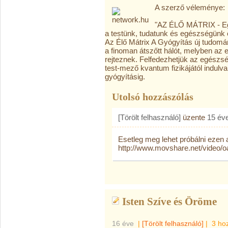
A szerző véleménye:
"AZ ÉLŐ MÁTRIX - Egy 
a testünk, tudatunk és egészségünk
Az Élő Mátrix A Gyógyítás új tudomán
a finoman átszőtt hálót, melyben az
rejteznek. Felfedezhetjük az egészség
test-mező kvantum fizikájától indulv
gyógyításig.
Utolsó hozzászólás
[Törölt felhasználó]
üzente
15 év
Esetleg meg lehet próbálni ezen 
http://www.movshare.net/video/o
Isten Szíve és Öröme
16 éve
|
[Törölt felhasználó]
|
3 ho