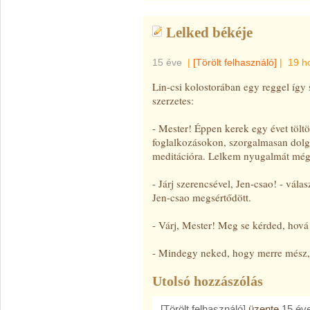
Lelked békéje
15 éve
|
[Törölt felhasználó]
|
19 h
Lin-csi kolostorában egy reggel így 
szerzetes:
- Mester! Éppen kerek egy évet tölt
foglalkozásokon, szorgalmasan dol
meditációra. Lelkem nyugalmát még
- Járj szerencsével, Jen-csao! - válas
Jen-csao megsértődött.
- Várj, Mester! Meg se kérded, hov
- Mindegy neked, hogy merre mész,
Utolsó hozzászólás
[Törölt felhasználó]
üzente
15 év