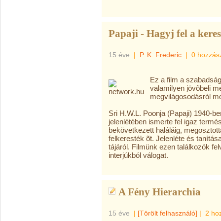
Papaji - Hagyj fel a keres
15 éve
|
P. K. Frederic
|
0 hozzás
Ez a film a szabadság
valamilyen jövõbeli m
megvilágosodásról mo
Sri H.W.L. Poonja (Papaji) 1940-b
jelenlétében ismerte fel igaz term
bekövetkezett haláláig, megosztott
felkeresték õt. Jelenléte és tanít
tájáról. Filmünk ezen találkozók fel
interjúkból válogat.
A Fény Hierarchia
15 éve
|
[Törölt felhasználó]
|
2 ho