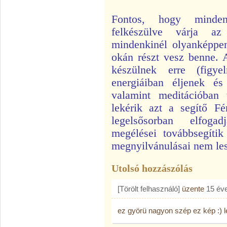
Fontos, hogy minden
felkészülve várja az
mindenkinél olyanképpen
okán részt vesz benne. 
készülnek erre (figy
energiáiban éljenek és
valamint meditációban 
lekérik azt a segítő F
legelsősorban elfogadj
megélései továbbsegítik
megnyilvánulásai nem les
Utolsó hozzászólás
[Törölt felhasználó]
üzente
15 év
ez györü nagyon szép ez kép :) lé