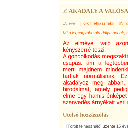
AKADÁLY A VALÓS
15 éve
|
[Törölt felhasználó]
|
89 h
Mi a legnagyobb akadálya annak, 
Az elmével való azon
kényszerré teszi.
A gondolkodás megszakít
csapás. ám a legtöbbe
mert majdnem mindenki
tartják normálisnak. E
akadályoz meg abban,
birodalmat, amely pedig 
elme egy hamis énképet i
szenvedés árnyékait veti 
Utolsó hozzászólás
[Törölt felhasználó]
üzente
15 év