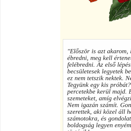
"Először is azt akarom,
ébredni, meg kell érten
felébredni. Az első lépé
becsületesek legyetek b
ez nem tetszik nektek. 
Tegyünk egy kis próbát?
percetekbe kerül majd. 
szemeteket, amíg elvégzi
Nem igazán számít. Gond
szerettek, aki közel áll 
számotokra, és gondola
boldogság legyen enyém,