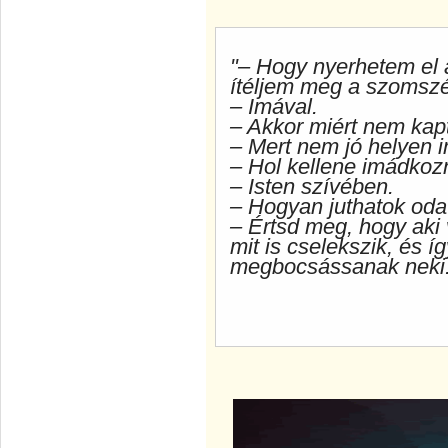
"– Hogy nyerhetem el 
ítéljem meg a szomsz
– Imával.
– Akkor miért nem k
– Mert nem jó helyen 
– Hol kellene imádko
– Isten szívében.
– Hogyan juthatok od
– Értsd meg, hogy aki 
mit is cselekszik, és 
megbocsássanak neki