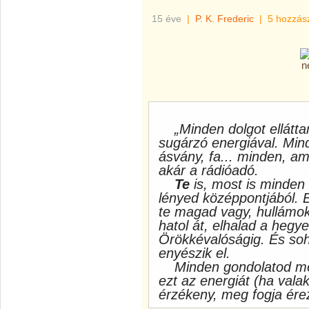
15 éve
|
P. K. Frederic
|
5 hozzás
„Minden dolgot ellátt
sugárzó energiával. Mind
ásvány, fa... minden, ami
akár a rádióadó.
Te
is, most is minden 
lényed középpontjából. 
te magad vagy, hullámokb
hatol át, elhalad a hegy
Örökkévalóságig. És so
enyészik el.
Minden gondolatod mó
ezt az energiát (ha valak
érzékeny, meg fogja érez