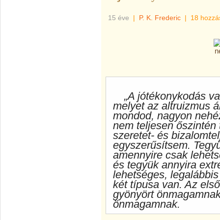
15 éve
|
P. K. Frederic
|
18 hozzá
„A jótékonykodás va
melyet az altruizmus á
mondod, nagyon nehéz 
nem teljesen őszintén 
szeretet- és bizalomte
egyszerűsítsem. Tegyü
amennyire csak lehets
és tegyük annyira ex
lehetséges, legalábbi
két típusa van. Az els
gyönyört önmagamnak,
önmagamnak.