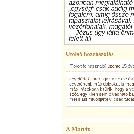
azonban megtalálható a
„egység” csak addig m
fogalom, amíg össze n
tapasztalat leírásával
vezérfonalak, magától 
Jézus úgy látta önma
felett áll.
Utolsó hozzászólás
[Törölt felhasználó]
üzente
15 év
egyetértek, mert igaz az eleje é
egyetérteni, más dolgokat is me
más írásokban kitűnik, hogy a vé
szót, egyikben sem olvasható bár
messiási mivoltjáról v. csak tuda
A Mátrix