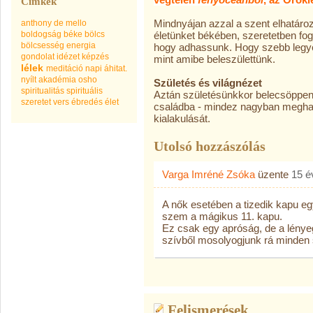
Címkék
Mindnyájan azzal a szent elhatáro
anthony de mello
boldogság
béke
bölcs
életünket békében, szeretetben fog
bölcsesség
energia
hogy adhassunk. Hogy szebb legye
gondolat
idézet
képzés
mint amibe beleszülettünk.
lélek
meditáció
napi áhitat.
nyílt akadémia
osho
Születés és világnézet
spiritualitás
spirituális
Aztán születésünkkor belecsöppen
szeretet
vers
ébredés
élet
családba - mindez nagyban meghat
kialakulását.
Utolsó hozzászólás
Varga Imréné Zsóka
üzente
15 é
A nők esetében a tizedik kapu eg
szem a mágikus 11. kapu.
Ez csak egy apróság, de a lényeg
szívből mosolyogjunk rá minden
Felismerések