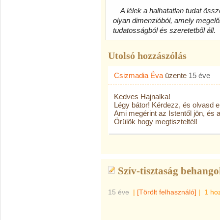
A lélek a halhatatlan tudat össz
olyan dimenzióból, amely megelőzi 
tudatosságból és szeretet­ből áll.
Utolsó hozzászólás
Csizmadia Éva
üzente
15 éve
Kedves Hajnalka!
Légy bátor! Kérdezz, és olvasd el
Ami megérint az Istentől jön, és a
Örülök hogy megtiszteltél!
Szív-tisztaság behango
15 éve
|
[Törölt felhasználó]
|
1 ho