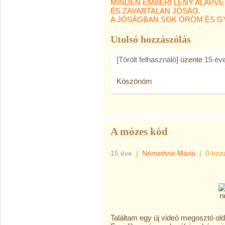
MINDEN EMBERI LÉNY ALAPV
ÉS ZAVARTALAN JÓSÁG.
A JÓSÁGBAN SOK ÖRÖM ÉS G
Utolsó hozzászólás
[Törölt felhasználó]
üzente
15 év
Köszönöm
A mózes kód
15 éve
|
Némethné Mária
|
0 hoz
Találtam egy üj videó megosztó old