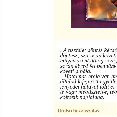
„A tisztelet döntés kérdé
dön­tesz, szorosan követ
milyen szent dolog is az, 
során ébred fel bennünk 
követi a hála.
Hatalmas ereje van ann
általad kifejezett egyetle
lényedet há­lával tölti 
te
vagy megtisz­telve,
té
költözik napjaidba.
Utolsó hozzászólás