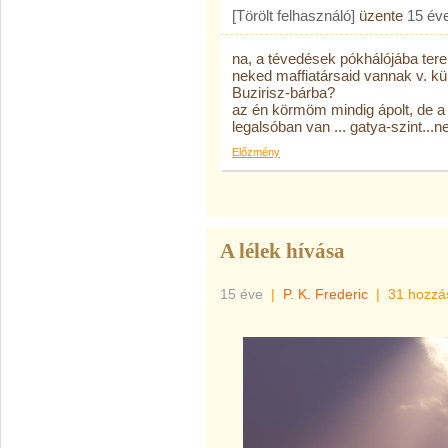
[Törölt felhasználó]
üzente
15 év
na, a tévedések pókhálójába tere
neked maffiatársaid vannak v. kü
Buzirisz-bárba?
az én körmöm mindig ápolt, de a 
legalsóban van ... gatya-szint...
Előzmény
A lélek hívása
15 éve
|
P. K. Frederic
|
31 hozzá