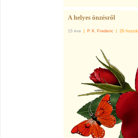
A helyes önzésről
15 éve
|
P. K. Frederic
|
25 hozzá