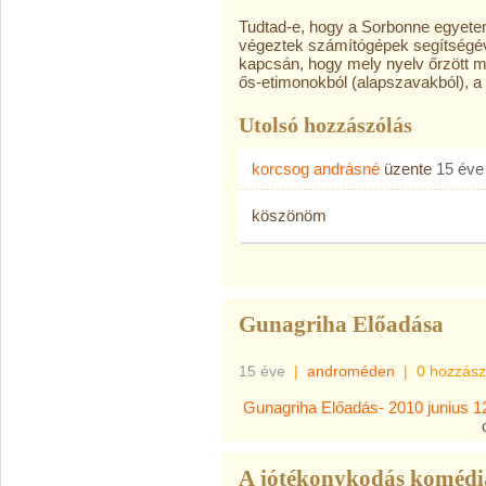
Tudtad-e, hogy a Sorbonne egyetem
végeztek számítógépek segítségév
kapcsán, hogy mely nyelv őrzött m
ős-etimonokból (alapszavakból), a
Utolsó hozzászólás
korcsog andrásné
üzente
15 éve
köszönöm
Gunagriha Előadása
15 éve
|
androméden
|
0 hozzász
Gunagriha Előadás- 2010 junius 1
A jótékonykodás komédi