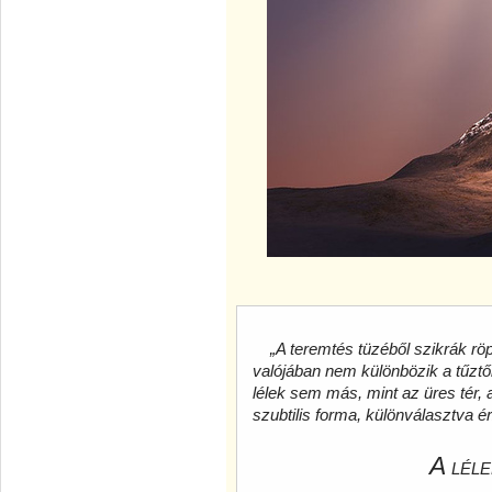
„A teremtés tüzéből szikrák röp
valójában nem különbözik a tűztől,
lélek sem más, mint az üres tér, a
szubtilis forma, különválasztva é
A
LÉL