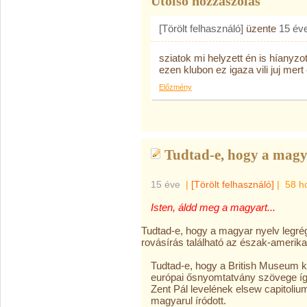
Utolsó hozzászólás
[Törölt felhasználó]
üzente
15 év
sziatok mi helyzett én is híanyz
ezen klubon ez igaza vili juj me
Előzmény
Tudtad-e, hogy a magya
15 éve
|
[Törölt felhasználó]
|
58 h
Isten, áldd meg a magyart...
Tudtad-e, hogy a magyar nyelv legré
rovásírás található az észak-amerika
Tudtad-e, hogy a British Museum 
európai ősnyomtatvány szövege íg
Zent Pál levelének elsew capitoli
magyarul íródott.