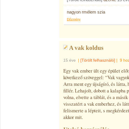
nagyon rmélem szia
Előzmény
A vak koldus
15 éve
|
[Törölt felhasználó]
|
9 ho
Egy vak ember ült egy épület előtt
következő szöveggel: “Vak vagyo
Arra ment egy újságíró, és látta,
fillér. Lehajolt, dobott a kalapba
volna, elvette a táblát, és a mási
visszatért a vak emberhez, és lát
felismerte a lépteit, s megkérdezte
akkor mit.