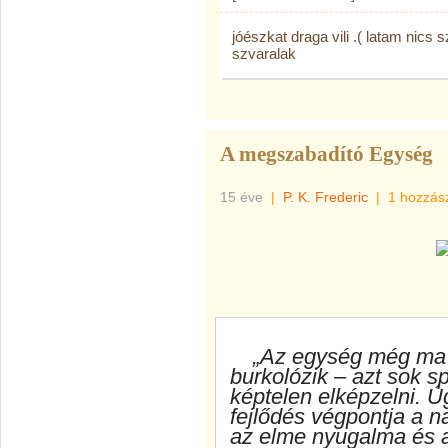
jóészkat draga vili .( latam nics 
szvaralak
A megszabadító Egység
15 éve
|
P. K. Frederic
|
1 hozzás
„Az egység még ma i
burkolózik – azt sok sp
képtelen elképzelni. Ú
fejlődés végpontja a 
az el­me nyugalma és 