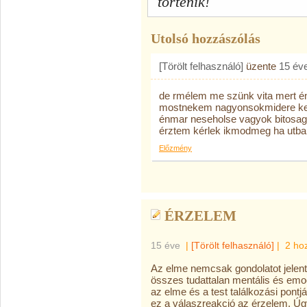
történik!
Utolsó hozzászólás
[Törölt felhasználó]
üzente
15 év
de rmélem me szünk vita mert 
mostnekem nagyonsokmidere kel
énmar neseholse vagyok bitosag
érztem kérlek ikmodmeg ha utba
Előzmény
ÉRZELEM
15 éve
|
[Törölt felhasználó]
|
2 ho
Az elme nemcsak gondolatot jelent.
összes tudattalan mentális és emoc
az elme és a test találkozási pontj
ez a válaszreakció az érzelem. Úg