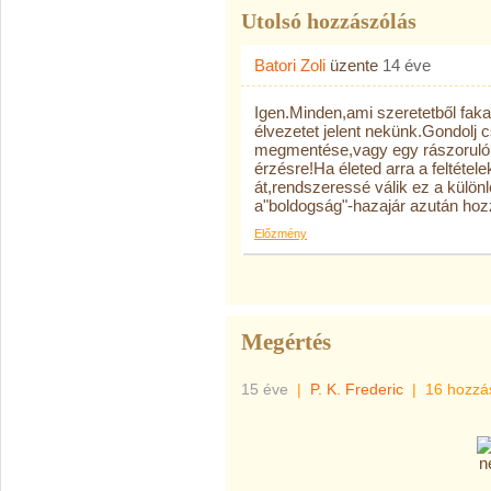
Utolsó hozzászólás
Batori Zoli
üzente
14 éve
Igen.Minden,ami szeretetből fak
élvezetet jelent nekünk.Gondolj 
megmentése,vagy egy rászoruló 
érzésre!Ha életed arra a feltétele
át,rendszeressé válik ez a külö
a"boldogság"-hazajár azután hoz
Előzmény
Megértés
15 éve
|
P. K. Frederic
|
16 hozzá