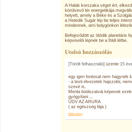
A Halak korszaka véget ért, elkezd
körülvevő tér energetikája megvált
helyett, amely a Béke és a Szolgál
a Hetedik Sugár lép be teljes inte
mindennek, ami bolygónkon létezik
Befejeződött az ötödik planetáris faj
képviselői lépnek be a földi létbe.
Utolsó hozzászólás
[Törölt felhasználó]
üzente
15 év
egy igen fontosat nem hagynék k
- a testi élvezetek hajszolói, ne
szexé is,
Menla bódiszatvái képesek ezeke
gyógyítani ...
ÜDV AZ ARURA
( az egészség fája )
Előzmény