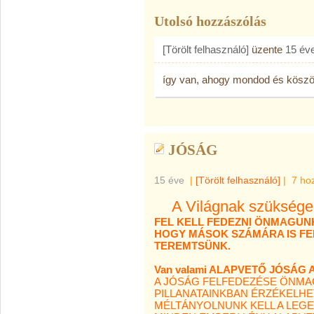
Utolsó hozzászólás
[Törölt felhasználó]
üzente
15 év
így van, ahogy mondod és kösz
JÓSÁG
15 éve
|
[Törölt felhasználó]
|
7 ho
A Világnak szüksége 
FEL KELL FEDEZNI ÖNMAGUNK
HOGY MÁSOK SZÁMÁRA IS F
TEREMTSÜNK.
Van valami ALAPVETŐ JÓSÁG
A JÓSÁG FELFEDEZÉSE ÖNMA
PILLANATAINKBAN ÉRZÉKELHE
MÉLTÁNYOLNUNK KELL A LEGE