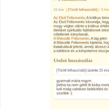
15 éve
|
[Törölt felhasználó]
|
5 ho
Az Első Felismerés
;
A kritikus töm
Az Első Felismerés kimondja, hogy 
megy végbe: elérte a kritikus ért
életüket spirituális fejlődésnek tek
véletlenek irányítanak.
A Második Felismerés;
A tág jelen
A Második Felismerés kijelenti, hog
kialakulását jelenti, amely átveszi a
a túlélésre és a kényelemre összpo
Utolsó hozzászólás
[Törölt felhasználó]
üzente
15 év
gyarmati mária mgym
jóélna ha nem gétél itt kluba mer
kell midig valnikien belékö6tni é
szertlek :(