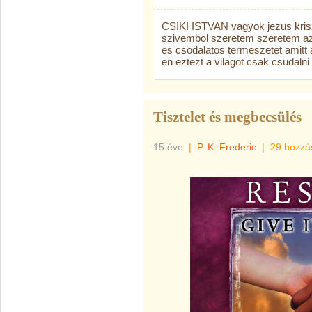
CSIKI ISTVAN vagyok jezus kriszt
szivembol szeretem szeretem az
es csodalatos termeszetet amitt
en eztezt a vilagot csak csudaln
Tisztelet és megbecsülés
15 éve
|
P. K. Frederic
|
29 hozzá