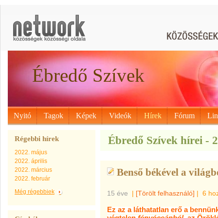
Ébredő Szívek
Nyitó
Tagok
Képek
Videók
Hírek
Fórum
Li
Ébredő Szívek hírei - 
Régebbi hírek
2022. május
2022. április
2022. március
Benső békével a világb
2022. február
Még régebbiek
15 éve
|
[Törölt felhasználó]
|
6 ho
Ez az a láthatatlan erő a bennünk
végtelen
fényóceánból
, az Örökl