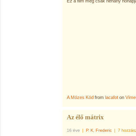
Ez a film még csak néhány hónapja
A Mózes Kód
from
lacafot
on
Vime
Az élő mátrix
16 éve
|
P. K. Frederic
|
7 hozzás