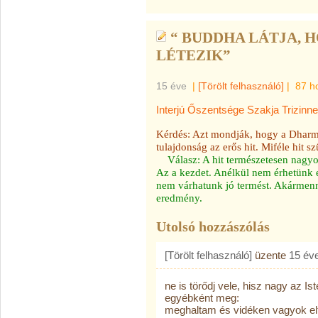
“ BUDDHA LÁTJA, 
LÉTEZIK”
15 éve
|
[Törölt felhasználó]
|
87 h
Interjú Őszentsége Szakja Trizinne
Kérdés: Azt mondják, hogy a Dharm
tulajdonság az erős hit. Miféle hit s
Válasz: A hit természetesen nagyo
Az a kezdet. Anélkül nem érhetünk 
nem várhatunk jó termést. Akármenny
eredmény.
Utolsó hozzászólás
[Törölt felhasználó]
üzente
15 év
ne is törődj vele, hisz nagy az Iste
egyébként meg:
meghaltam és vidéken vagyok el