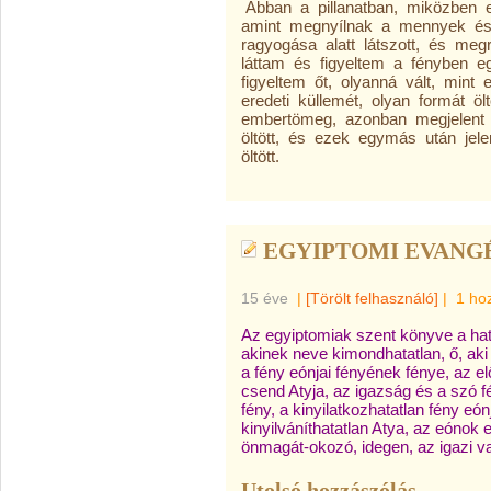
Abban a pillanatban, miközben 
amint megnyílnak a mennyek é
ragyogása alatt látszott, és me
láttam és figyeltem a fényben egy
figyeltem őt, olyanná vált, mint
eredeti küllemét, olyan formát ö
embertömeg, azonban megjelent
öltött, és ezek egymás után je
öltött.
EGYIPTOMI EVANG
15 éve
|
[Törölt felhasználó]
|
1 ho
Az egyiptomiak szent könyve a hata
akinek neve kimondhatatlan, ő, ak
a fény eónjai fényének fénye, az 
csend Atyja, az igazság és a szó f
fény, a kinyilatkozhatatlan fény eón
kinyilváníthatatlan Atya, az eóno
önmagát-okozó, idegen, az igazi v
Utolsó hozzászólás