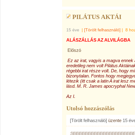
PILÁTUS AKTÁI
15 éve
|
[Törölt felhasználó]
|
8 ho
ALÁSZÁLLÁS AZ ALVILÁGBA
Előszó
Ez az irat, vagyis a magva ennek a
eredetileg nem volt Pilátus Aktáin
régebbi irat része volt. De, hogy mi
bizonytalan. Fontos hogy megjegy
létezik (itt csak a latin A irat les
lásd. M. R. James apocryphal Ne
Az I.
Utolsó hozzászólás
[Törölt felhasználó]
üzente
15 év
:))))))))))))))))))))))))))))))))))))))))))