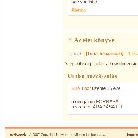
see you later
Előzmény
Az élet könyve
15 éve
|
[Törölt felhasználó]
|
1 ho
Deep tnihknig - adds a new dimension t
Utolsó hozzászólás
Bíró Tibor
üzente
15 éve
a nyugalom FORRÁSA ,
a szeretet ÁRADÁSA ! ! !
© 2007 Copyright Network.hu Minden jog fenntartva.
Impre