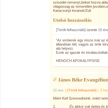
szivedet remenyt,beket hozva abb
vilagossag az ismeretlen jovoben,e
Karacsonyt kivanok!Zoli
Utolsó hozzászólás
[Törölt felhasználó]
üzente
15 év
"Az emberek egy része már az éle
állandóan ítél, vagyis az örök tö
alá helyezi.
Ezek az igazak és kiválasztottak
HENOCH APOKALYPSISE
János Béke Evangéliu
15 éve
|
[Törölt felhasználó]
|
2 ho
Miért Kell Szenvednünk, miért n
1. És akkor sok beteg és béna