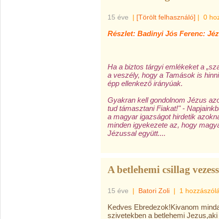
15 éve
|
[Törölt felhasználó]
|
0 ho
Részlet: Badinyi Jós Ferenc: Jé
Ha a biztos tárgyi emlékeket a „sza
a veszély, hogy a Tamások is hinn
épp ellenkező irányúak.
Gyakran kell gondolnom Jézus azo
tud támasztani Fiakat!" - Napjainkb
a magyar igazságot hirdetik azokná
minden igyekezete az, hogy magya
Jézussal együtt....
A betlehemi csillag vezes
15 éve
|
Batori Zoli
|
1 hozzászól
Kedves Ebredezok!Kivanom minda
szivetekben a betlehemi Jezus,aki