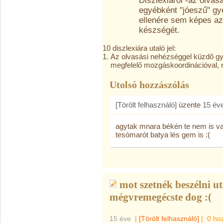
Diszlexiáról -az olvas
egyébként "jóeszű" gy
ellenére sem képes az 
készségét.
10 diszlexiára utaló jel:
Az olvasási nehézséggel küzdő g
megfelelő mozgáskoordinációval, 
Utolsó hozzászólás
[Törölt felhasználó]
üzente
15 év
agytak mnara békén te nem is vag
tesómarót batya lés gem is :(
mot szetnék beszélni ut
mégvremegécste dog :(
15 éve
|
[Törölt felhasználó]
|
0 ho