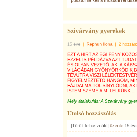
pusztulnia kell a mostani rendsze
Szivárvány gyerekek
15 éve
|
Rephun Ilona
|
2 hozzás
EZT A HÍRT AZ ÉGI FÉNY KÖZ
EZZEL IS PÉLDÁZVA AZT TUDAT
ÉS OLYAN VEZETŐ, AKI A KÁ
VILÁGÁBAN GYÖNYÖRKÖDIK B
TÉVÚTRA VISZI LÉLEKTESTVÉR
FIGYELMEZTETŐ HANGOM, MI
FÁJDALMAITÓL SÍNYLŐDNI, AK
ISTEM SZEME A MI LELKÜNK ...
Mély átalakulás: A Szivárvány gyer
Utolsó hozzászólás
[Törölt felhasználó]
üzente
15 év