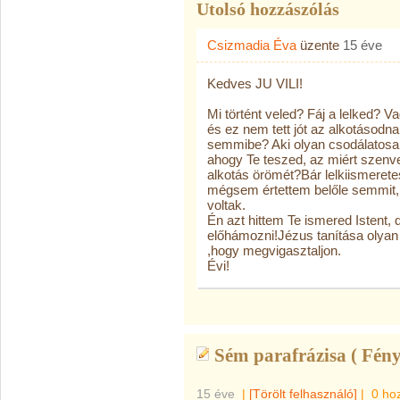
Utolsó hozzászólás
Csizmadia Éva
üzente
15 éve
Kedves JU VILI!
Mi történt veled? Fáj a lelked? Va
és ez nem tett jót az alkotásodna
semmibe? Aki olyan csodálatosan
ahogy Te teszed, az miért szen
alkotás örömét?Bár lelkiismeret
mégsem értettem belőle semmit, 
voltak.
Én azt hittem Te ismered Istent,
előhámozni!Jézus tanítása olya
,hogy megvigasztaljon.
Évi!
Sém parafrázisa ( Fény 
15 éve
|
[Törölt felhasználó]
|
0 ho