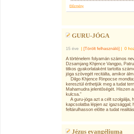
Előzmény
GURU-JÓGA
15 éve
|
[Törölt felhasználó]
|
0 ho
A történelem folyamán számos nev
Dzsamjang Khjence Vangpo, Patrul
titkos gyakorlataként tartotta szá
jóga szövegét recitálta, amikor álm
Dilgo Khjence Rinpocse mondta
keresztül érthetjük meg a tudat te
Mahamudra jelentőségét. Hiszen a
kulcsa."
A guru-jóga azt a célt szolgálja,
kapcsolatba lépjen az igazsággal; 
feltárulhasson előtte a tudat realitá
Jézus evangéliuma