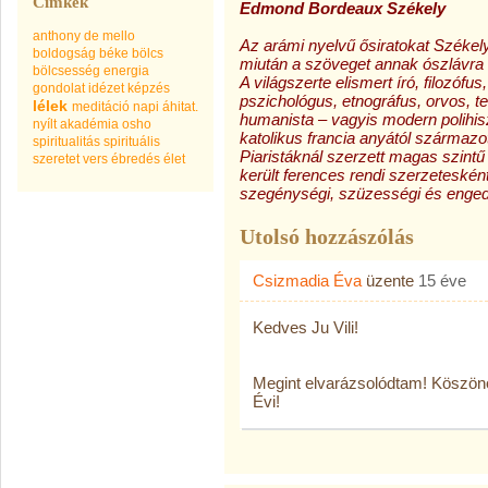
Címkék
Edmond Bordeaux Székely
anthony de mello
Az arámi nyelvű ősiratokat Székely 
boldogság
béke
bölcs
miután a szöveget annak ószlávra fo
bölcsesség
energia
A világszerte elismert író, filozófu
gondolat
idézet
képzés
pszichológus, etnográfus, orvos, t
lélek
meditáció
napi áhitat.
humanista – vagyis modern polihisz
nyílt akadémia
osho
katolikus francia anyától származot
spiritualitás
spirituális
Piaristáknál szerzett magas szintű
szeretet
vers
ébredés
élet
került ferences rendi szerzeteskén
szegénységi, szüzességi és enged
Utolsó hozzászólás
Csizmadia Éva
üzente
15 éve
Kedves Ju Vili!
Megint elvarázsolódtam! Köszö
Évi!