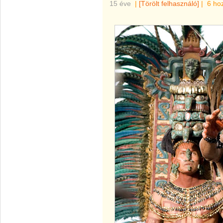
15 éve
|
[Törölt felhasználó]
|
6 ho