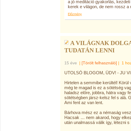
a jó meditáció gyakorlás, kezdeti
kerek e világon, de nem rossz a m
Előzmény
A VILÁGNAK DOLGA
TUDATÁN LENNI
15 éve
|
[Törölt felhasználó]
|
1 ho
UTOLSÓ BLOGOM, ÜDV! - JU VI
Hirtelen a semmibe kerültél! Körül
még te magad is ez a sötétség vag
haladsz előre, jobbra, hátra vagy 
sötétségben jársz-kelsz fel s alá. G
Ami fent az van lent.
Bárhova mész ez a némaság vesz 
Hacsak … nem akarod, hogy elkezdj
után unalmassá válik így, létezni s