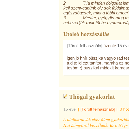
2. "Ha minden dolgokat ismers
kell szenvednünk oly sok fájdalma
egészségesek, mint a többi ember
3. Mester, gyógyíts meg minket
nehezedjék ránk többé nyomorúsá
Utolsó hozzászólás
[Törölt felhasználó]
üzente
15 év
igen jó hhír büszjka vagyo rad t
tud te id ezt tanítot ,maraha ez n
tesóm :) puszikal midekit karacs
Thögal gyakorlat
15 éve
|
[Törölt felhasználó]
|
0 ho
A bódhszattvák éber álom gyakorlá
Hat Lámpáról beszélünk. Ez a Négy