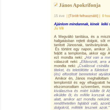
János Apokrifonja
15 éve
|
[Törölt felhasználó]
|
0 ho
Ajánlom mindannak, kinek lelki 
Ju Vili
A Megváltó tanítása, és a miszt
hallgatásban rejtett dolgok, ső
tanított Jánosnak, tanítványának.
És történt egy napon, amikor J
feljött a templomba, akkor egy 
ezt mondta neki: „
Hol van a mes
válaszolt neki:
„Eltávozott, arra 
mondta neki: „
Csalással csinált
titeket, és teletöltötte a fülete
(és) elfordított benneteket atyáito
Amikor én, János meghallottam 
templomtól és egy elhagyatott 
elszomorodtam szívemben, mon
kiválasztva és miért küldte őt A
elküldte őt, és miféle korszak a
alatt, amikor azt mondta nekünk
rendíthetetlen fajtából való, az
dolgokról, mifélék lesznek azok.”