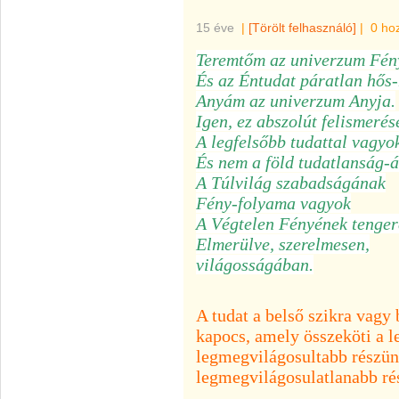
15 éve
|
[Törölt felhasználó]
|
0 ho
Teremtőm az univerzum Fén
És az Éntudat páratlan hős-
Anyám az univerzum Anyja.
Igen, ez abszolút felismerés
A legfelsőbb tudattal vagyo
És nem a föld tudatlanság-
A Túlvilág szabadságának
Fény-folyama vagyok
A Végtelen Fényének tenge
Elmerülve, szerelmesen,
világosságában.
A tudat a belső szikra vagy
kapocs, amely összeköti a 
legmegvilágosultabb részün
legmegvilágosulatlanabb ré