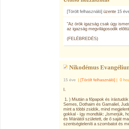
[Törölt felhasználó]
üzente
15 év
"Az örök igazság csak úgy ismer
az igazság megvilágosodik előttü
(FELÉBREDÉS)
Nikodémus Evangéliu
15 éve
|
[Törölt felhasználó]
|
0 ho
I.
1. ) Miután a főpapok és írástudók
Semes, Dothaim és Gamaliel, Judás,
mint a többi zsidók, mind megjelent
gokkal - így mondták: „Ismerjük, 
és Máriától született, de ő saját m
szentségteleníti a szombatot és még