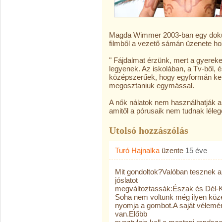
Magda Wimmer 2003-ban egy dokum
filmből a vezető sámán üzenete h
" Fájdalmat érzünk, mert a gyere
legyenek. Az iskolában, a Tv-ből, é
középszerűek, hogy egyformán kell
megosztaniuk egymással.
A nők nálatok nem használhatják a 
amitől a pórusaik nem tudnak léleg
Utolsó hozzászólás
Turó Hajnalka
üzente
15 éve
Mit gondoltok?Valóban tesznek a
jóslatot
megváltoztassák:Észak és Dél-
Soha nem voltunk még ilyen köze
nyomja a gombot.A saját vélemé
van.Előbb