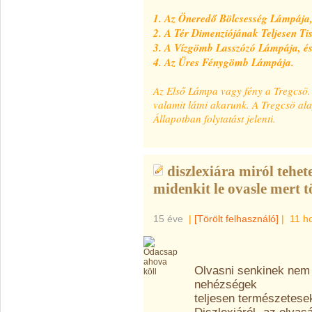
1. Az Öneredő Bölcsesség Lámpája
2. A Tér Dimenziójának Teljesen Ti
3. A Vízgömb Lasszózó Lámpája, é
4. Az Üres Fénygömb Lámpája.
Az Első Lámpa vagy fény a Tregcsö.
valamit látni akarunk. A Tregcsö ala
Állapotban folytatást jelenti.
diszlexiára miról tehet
midenkit le ovasle mert t
15 éve
|
[Törölt felhasználó]
|
11 h
Olvasni senkinek nem 
nehézségek
teljesen természetese