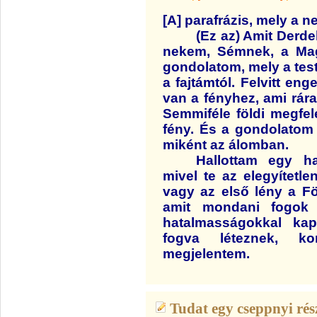
[A] parafrázis, mely a 
(Ez az) Amit Derd
nekem, Sémnek, a Mag
gondolatom, mely a tes
a fajtámtól. Felvitt eng
van a fényhez, ami rárag
Semmiféle földi megfel
fény. És a gondolatom 
miként az álomban.
Hallottam egy h
mivel te az elegyítetl
vagy az első lény a Fö
amit mondani fogok 
hatalmasságokkal kap
fogva léteznek, k
megjelentem.
Tudat egy cseppnyi rés