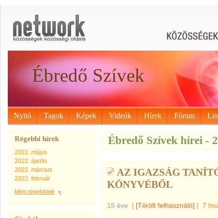
Ébredő Szívek
Nyitó
Tagok
Képek
Videók
Hírek
Fórum
Li
Ébredő Szívek hírei - 
Régebbi hírek
2022. május
2022. április
2022. március
AZ IGAZSÁG TANÍT
2022. február
KÖNYVÉBŐL
Még régebbiek
15 éve
|
[Törölt felhasználó]
|
7 ho