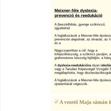
Meixner-féle dyslexia-
prevenció és reedukáció
A
(beszédhibás, gyenge szókincsű,
ügyeltelnül
A foglalkozások a Meixner-féle dyslexi
prevención alapulnak, az olvasás, az í
és a
Nagycsoportban a cél, hogy a
kifejezőkészség, a szókincs javuljon, a
grafomotoros készség fejlődjön, a hiá
A
dyslexia-reedukációra
olyan
iskolá
vagy a Tanulási Képességet Vizsgáló Sz
megállapította, hogy diszlexiás/diszgrá
A foglalkozások a Meixner-féle dyslexi
újratanítását végezzük.
A vezető Maja sámán ü