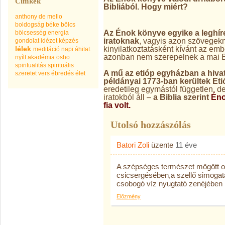
Címkék
Bibliából. Hogy miért?
anthony de mello
boldogság
béke
bölcs
Az Énok könyve egyike a leghíre
bölcsesség
energia
iratoknak
, vagyis azon szövegekn
gondolat
idézet
képzés
kinyilatkoztatásként kívánt az embe
lélek
meditáció
napi áhitat.
azonban nem szerepelnek a mai B
nyílt akadémia
osho
spiritualitás
spirituális
A mű az etióp egyházban a hivata
szeretet
vers
ébredés
élet
példányai 1773-ban kerültek Et
eredetileg egymástól független, 
iratokból áll –
a Biblia szerint
Én
fia volt.
Utolsó hozzászólás
Batori Zoli
üzente
11 éve
A szépséges természet mögött ot
csicsergésében,a szellő simoga
csobogó víz nyugtató zenéjében h
Előzmény