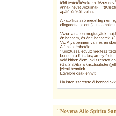
földi testetöltésekor a Jézus nevé
annak nevét Jézusnak,...")Krisz
apától örökölt volna.
A katolikus szó eredetileg nem 
elfogadottat jelent.(latin:catholic
"Azon a napon megtudjátok majd 
én bennem, és én ti bennetek."(
"Az Atya bennem van, és én őbe
A fentiek érthetők:
"Krisztussal együtt megfeszíttet
bennem a Krisztus; amely életet 
való hitben élem, aki szeretett 
(Gal.2:20)Ez a krisztusi(isteni)j
jelenti bennünk.
Egyelőre csak ennyit.
Ha Isten szeretete él benned,akk
"Novena Allo Spirito Sant