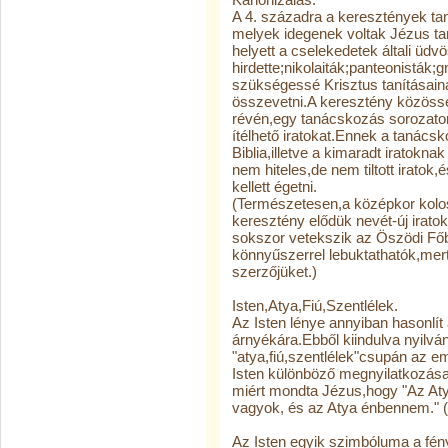
A 4. századra a keresztények t
melyek idegenek voltak Jézus ta
helyett a cselekedetek általi üdv
hirdette;nikolaiták;panteonisták;
szükségessé Krisztus tanításai
összevetni.A keresztény közösség
révén,egy tanácskozás sorozaton
ítélhető iratokat.Ennek a tanác
Biblia,illetve a kimaradt iratokna
nem hiteles,de nem tiltott iratok,
kellett égetni.
(Természetesen,a középkor kolo
keresztény elődük nevét-új iratok
sokszor vetekszik az Öszödi Fő
könnyűszerrel lebuktathatók,mert
szerzőjüket.)
Isten,Atya,Fiú,Szentlélek.
Az Isten lénye annyiban hasonlít
árnyékára.Ebből kiindulva nyilvá
"atya,fiú,szentlélek"csupán az e
Isten különböző megnyilatkozásai
miért mondta Jézus,hogy "Az At
vagyok, és az Atya énbennem." 
Az Isten egyik szimbóluma a fén