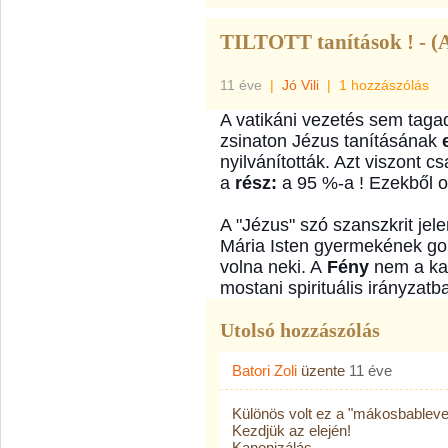
TILTOTT tanítások ! - (A
11 éve
|
Jó Vili
|
1 hozzászólás
A vatikáni vezetés sem taga
zsinaton Jézus tanításának
nyilvánították. Azt viszont 
a
rész:
a 95 %-a ! Ezekből ol
A "Jézus" szó szanszkrit jel
Mária Isten gyermekének gon
volna neki. A
Fény
nem a kat
mostani spirituális irányzatb
Utolsó hozzászólás
Batori Zoli
üzente
11 éve
Különös volt ez a "mákosbableve
Kezdjük az elején!
Kanonizálás.