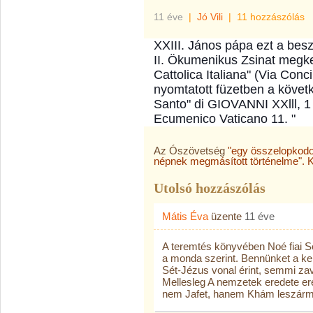
11 éve
|
Jó Vili
|
11 hozzászólás
XXIII. János pápa ezt a besz
II. Ökumenikus Zsinat megk
Cattolica Italiana" (Via Conc
nyomtatott füzetben a követk
Santo" di GIOVANNI XXlll, 1 °
Ecumenico Vaticano 11. "
Az Ószövetség
"egy összelopkodot
népnek megmásított történelme". Ki
Utolsó hozzászólás
Mátis Éva
üzente
11 éve
A teremtés könyvében Noé fiai S
a monda szerint. Bennünket a k
Sét-Jézus vonal érint, semmi za
Mellesleg A nemzetek eredete ere
nem Jafet, hanem Khám leszárma