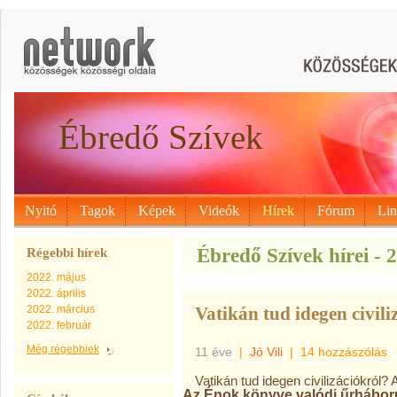
Ébredő Szívek
Nyitó
Tagok
Képek
Videók
Hírek
Fórum
Li
Ébredő Szívek hírei - 
Régebbi hírek
2022. május
2022. április
2022. március
Vatikán tud idegen civili
2022. február
Még régebbiek
11 éve
|
Jó Vili
|
14 hozzászólás
Vatikán tud idegen civilizációkról
Az Énok könyve valódi űrháború