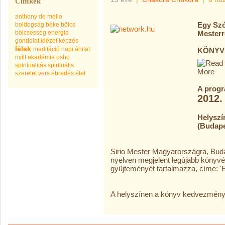
Címkék
anthony de mello
Egy Szó
boldogság
béke
bölcs
bölcsesség
energia
Mesterr
gondolat
idézet
képzés
lélek
meditáció
napi áhitat.
KÖNYV
nyílt akadémia
osho
spiritualitás
spirituális
szeretet
vers
ébredés
élet
A progr
2012.
Helyszí
(Budapes
Sirio Mester Magyarországra, Bud
nyelven megjelent legújabb könyvé
gyűjteményét tartalmazza, címe: 'E
A helyszínen a könyv kedvezménye