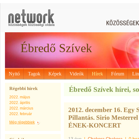
Ébredő Szívek
Nyitó
Tagok
Képek
Videók
Hírek
Fórum
Li
Ébredő Szívek hírei, so
Régebbi hírek
2022. május
2022. április
2022. március
2012. december 16. Egy 
2022. február
Pillantás. Sirio Meste
Még régebbiek
ÉNEK-KONCERT
13 éve
|
Chakora Chakora
|
0 ho