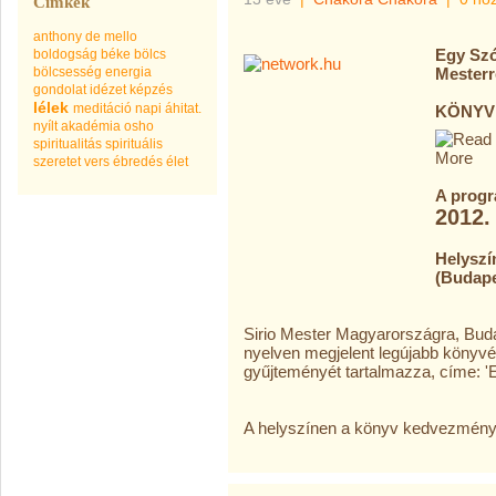
Címkék
anthony de mello
Egy Szó
boldogság
béke
bölcs
bölcsesség
energia
Mesterr
gondolat
idézet
képzés
lélek
meditáció
napi áhitat.
KÖNYV
nyílt akadémia
osho
spiritualitás
spirituális
szeretet
vers
ébredés
élet
A progr
2012.
Helyszí
(Budapes
Sirio Mester Magyarországra, Bud
nyelven megjelent legújabb könyvé
gyűjteményét tartalmazza, címe: 'E
A helyszínen a könyv kedvezménye