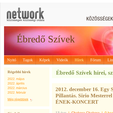
Ébredő Szívek
Nyitó
Tagok
Képek
Videók
Hírek
Fórum
Li
Ébredő Szívek hírei, s
Régebbi hírek
2022. május
2022. április
2022. március
2012. december 16. Egy 
2022. február
Pillantás. Sirio Meste
Még régebbiek
ÉNEK-KONCERT
13 éve
|
Chakora Chakora
|
0 ho