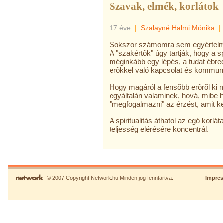
Szavak, elmék, korlátok
17 éve
|
Szalayné Halmi Mónika
|
Sokszor számomra sem egyértelmû, 
A "szakértõk" úgy tartják, hogy a sp
méginkább egy lépés, a tudat ébre
erõkkel való kapcsolat és kommun
Hogy magáról a fensõbb erõrõl ki m
egyáltalán valaminek, hová, mibe 
"megfogalmazni" az érzést, amit k
A spiritualitás áthatol az egó korlát
teljesség elérésére koncentrál.
© 2007 Copyright Network.hu Minden jog fenntartva.
Impre